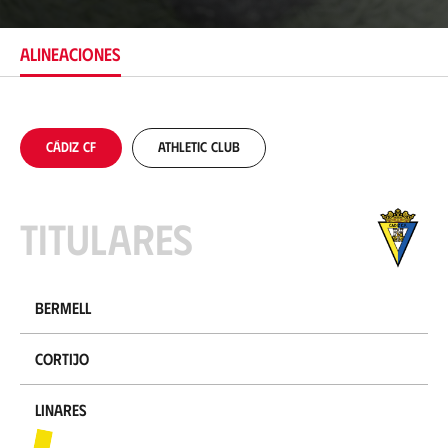
c
a
c
ALINEACIONES
i
ó
n
Cádiz CF
Athletic Club
Titulares
Bermell
Cortijo
Linares