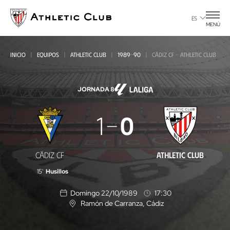
Ir
al
ES
MENÚ
contenido
principal
INICIO
EQUIPOS
ATHLETIC CLUB
1989-90
CÁDIZ CF - ATHLETIC CLUB
JORNADA 8
Cádiz
1
0
CF
-
CÁDIZ CF
ATHLETIC CLUB
Athletic
15'
Husillos
Club
Domingo 22/10/1989
17:30
Ramón de Carranza
, Cádiz
U
b
i