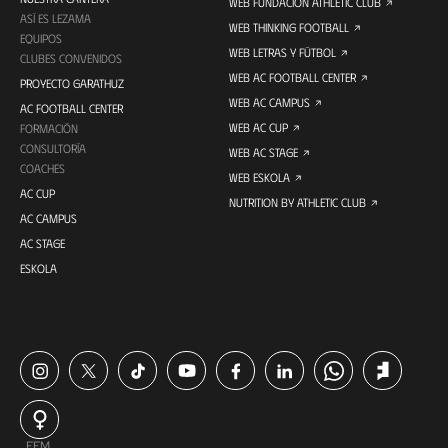
WEB FUNDACIÓN ATHLETIC CLUB
ASÍ ES LEZAMA
WEB THINKING FOOTBALL
EQUIPOS
WEB LETRAS Y FÚTBOL
CLUBES CONVENIDOS
WEB AC FOOTBALL CENTER
PROYECTO GARATHUZ
WEB AC CAMPUS
AC FOOTBALL CENTER
WEB AC CUP
FORMACIÓN
CONSULTORÍA
WEB AC STAGE
COACHES
WEB ESKOLA
AC CUP
NUTRITION BY ATHLETIC CLUB
AC CAMPUS
AC STAGE
ESKOLA
FEM.