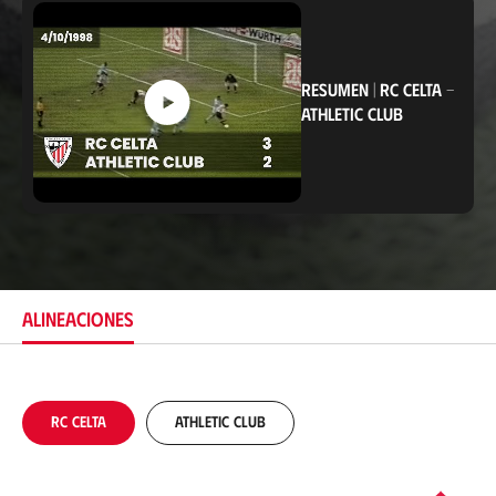
i
c
a
c
i
RESUMEN
|
RC CELTA
-
ó
ATHLETIC CLUB
n
ALINEACIONES
RC Celta
Athletic Club