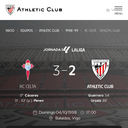
Ir
al
ES
MENÚ
contenido
principal
INICIO
EQUIPOS
ATHLETIC CLUB
1998-99
RC CELTA - ATHLETIC CLUB
JORNADA 5
RC
3
2
Celta
-
RC CELTA
ATHLETIC CLUB
Athletic
17'
Cáceres
Guerrero
54'
Club
31'
,
63' (p.)
Penev
Urzaiz
89'
Domingo 04/10/1998
17:00
Balaídos
, Vigo
U
b