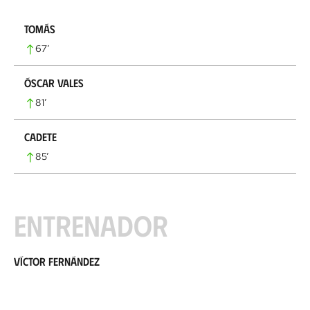
Tomás
67
’
Óscar Vales
81
’
Cadete
85
’
Entrenador
Víctor Fernández