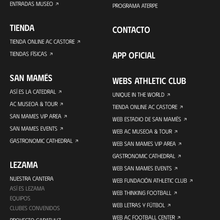
ENTRADAS MUSEO
PROGRAMA ATERPE
TIENDA
CONTACTO
TIENDA ONLINE AC CASTORE
APP OFICIAL
TIENDAS FÍSICAS
SAN MAMÉS
WEBS ATHLETIC CLUB
ASÍ ES LA CATEDRAL
UNIQUE IN THE WORLD
AC MUSEOA & TOUR
TIENDA ONLINE AC CASTORE
SAN MAMES VIP AREA
WEB ESTADIO DE SAN MAMÉS
SAN MAMES EVENTS
WEB AC MUSEOA & TOUR
GASTRONOMIC CATHEDRAL
WEB SAN MAMES VIP AREA
GASTRONOMIC CATHEDRAL
LEZAMA
WEB SAN MAMES EVENTS
NUESTRA CANTERA
WEB FUNDACIÓN ATHLETIC CLUB
ASÍ ES LEZAMA
WEB THINKING FOOTBALL
EQUIPOS
WEB LETRAS Y FÚTBOL
CLUBES CONVENIDOS
WEB AC FOOTBALL CENTER