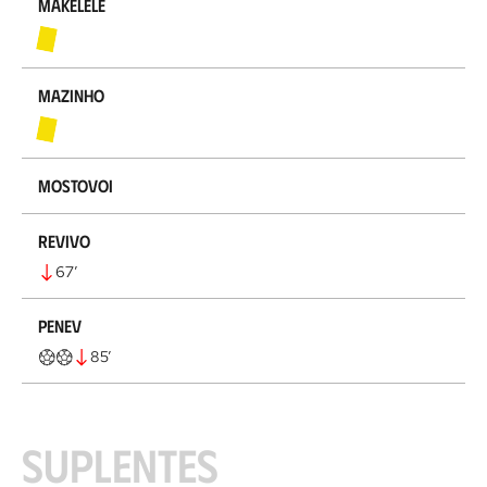
Makelele
Mazinho
Mostovoi
Revivo
67
’
Penev
85
’
Suplentes