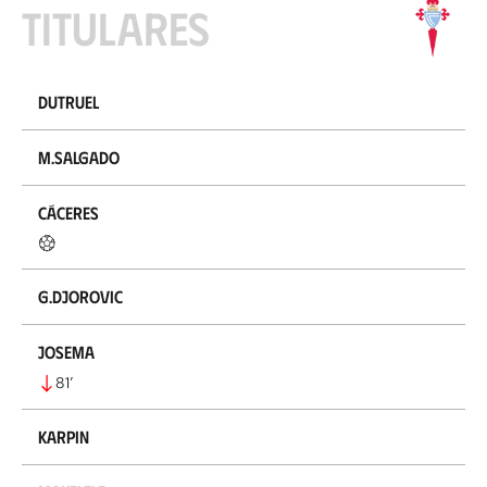
Titulares
Dutruel
M.Salgado
Cáceres
G.Djorovic
Josema
81
’
Karpin