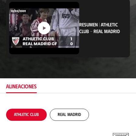
i
c
a
c
i
RESUMEN
|
ATHLETIC
ó
CLUB
-
REAL MADRID
n
ALINEACIONES
Athletic Club
Real Madrid