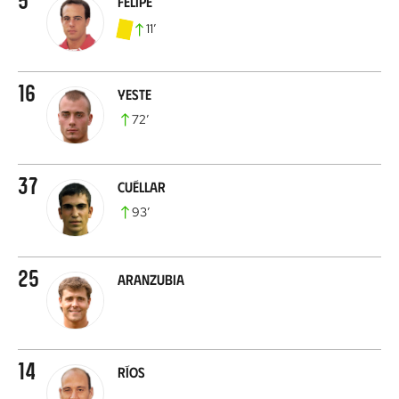
Felipe
11
’
16
Yeste
72
’
37
Cuéllar
93
’
25
Aranzubia
14
Ríos