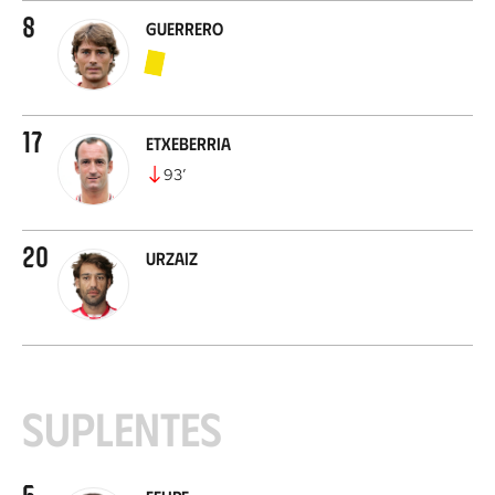
8
Guerrero
17
Etxeberria
93
’
20
Urzaiz
Suplentes
5