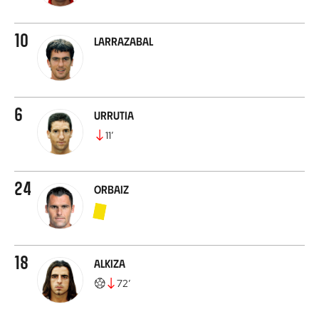
10
Larrazabal
6
Urrutia
11
’
24
Orbaiz
18
Alkiza
72
’