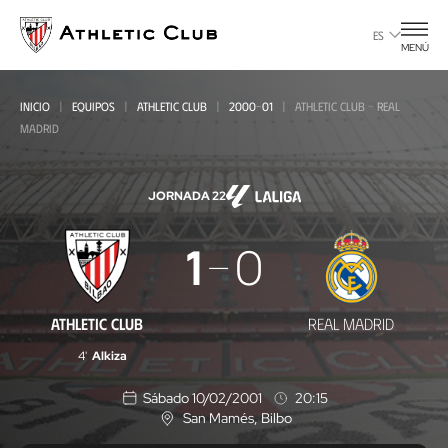
Ir
al
ES
MENÚ
contenido
principal
INICIO
EQUIPOS
ATHLETIC CLUB
2000-01
ATHLETIC CLUB - REAL
MADRID
JORNADA 22
Athletic
1
0
Club
-
ATHLETIC CLUB
REAL MADRID
Real
4'
Alkiza
Madrid
Sábado 10/02/2001
20:15
San Mamés
, Bilbo
U
b