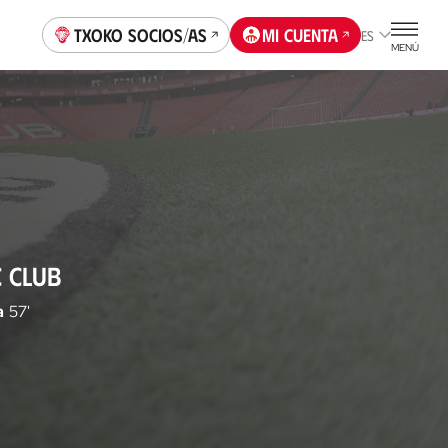
Txoko socios/as
Mi cuenta
ES
MENÚ
C CLUB
a
57'