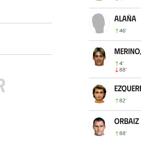
Alaña
46
’
Merino,
4
’
88
’
R
Ezquer
82
’
Orbaiz
88
’