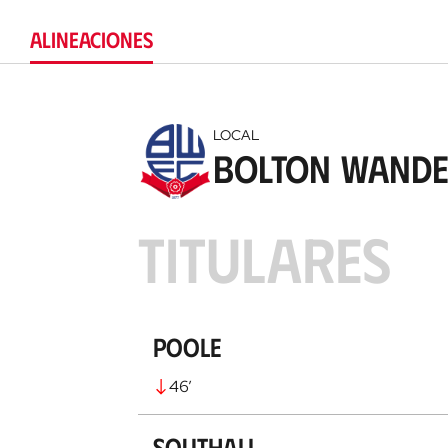
ALINEACIONES
LOCAL
Bolton Wande
TITULARES
Poole
46
’
Southall