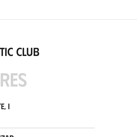
tic Club
ARES
, I