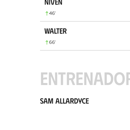
Niven
46
’
Walter
66
’
ENTRENADO
Sam Allardyce