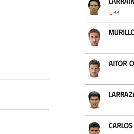
Larrai
88
’
Murill
Aitor 
Larraz
Carlos