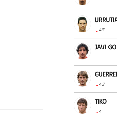
Urruti
46
’
Javi G
Guerre
46
’
Tiko
4
’