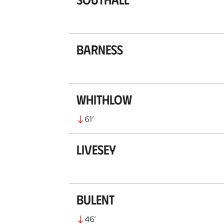
Barness
Whithlow
61
’
Livesey
Bulent
46
’