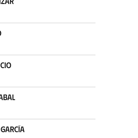
nzar
o
Ocio
abal
 García