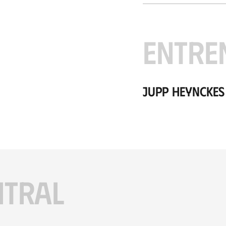
ENTRE
Jupp Heynckes
ITRAL