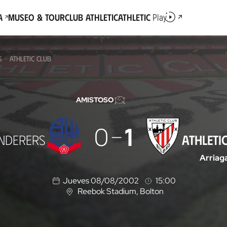
a
Museo & Tour
Club Athletic
Athletic
Play
 - ATHLETIC CLUB
AMISTOSO
0
1
NDERERS
ATHLETI
Arriag
Jueves 08/08/2002
15:00
Reebok Stadium
, Bolton
U
b
i
c