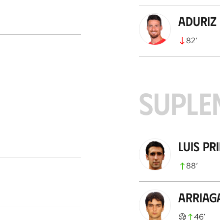
Aduriz
82
’
SUPLE
Luis Pr
88
’
Arriag
46
’