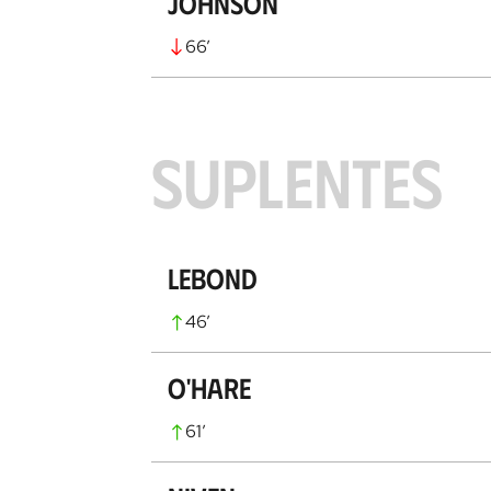
Johnson
66
’
SUPLENTES
Lebond
46
’
O'Hare
61
’