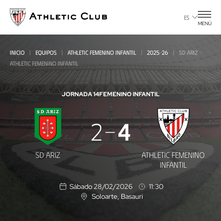
Ir
al
ES
MENÚ
contenido
principal
INICIO
EQUIPOS
ATHLETIC FEMENINO INFANTIL
2025-26
SD ARIZ -
ATHLETIC FEMENINO INFANTIL
JORNADA 14
FEMENINO INFANTIL
SD
2
4
Ariz
-
SD ARIZ
ATHLETIC FEMENINO
Athletic
INFANTIL
Femenino
Sábado 28/02/2026
11:30
Infantil
Soloarte
, Basauri
U
b
i