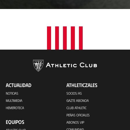
c
a
c
i
ó
n
ACTUALIDAD
ATHLETICZALES
NOTICIAS
SOCIOS/AS
MULTIMEDIA
GAZTE ABONOA
HEMEROTECA
CLUB ATHLETIC
PEÑAS OFICIALES
EQUIPOS
ABONOS VIP
COMUNIDAD