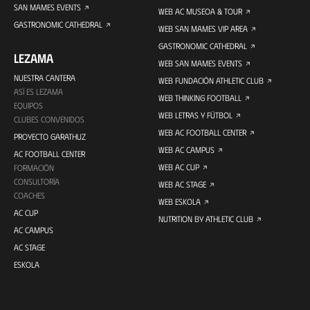
SAN MAMES EVENTS
WEB AC MUSEOA & TOUR
GASTRONOMIC CATHEDRAL
WEB SAN MAMES VIP AREA
GASTRONOMIC CATHEDRAL
LEZAMA
WEB SAN MAMES EVENTS
NUESTRA CANTERA
WEB FUNDACIÓN ATHLETIC CLUB
ASÍ ES LEZAMA
WEB THINKING FOOTBALL
EQUIPOS
WEB LETRAS Y FÚTBOL
CLUBES CONVENIDOS
WEB AC FOOTBALL CENTER
PROYECTO GARATHUZ
WEB AC CAMPUS
AC FOOTBALL CENTER
WEB AC CUP
FORMACIÓN
CONSULTORÍA
WEB AC STAGE
COACHES
WEB ESKOLA
AC CUP
NUTRITION BY ATHLETIC CLUB
AC CAMPUS
AC STAGE
ESKOLA