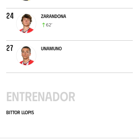
24
Zarandona
62
’
27
Unamuno
Entrenador
Bittor Llopis