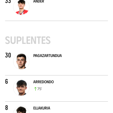
33
Ander
Suplentes
30
Pagazartundua
6
Arredondo
75
’
8
Ellakuria