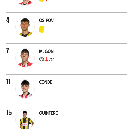
4
Osipov
7
M. Goñi
75
’
11
Conde
15
Quintero