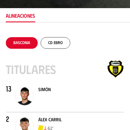
c
a
c
ALINEACIONES
i
ó
n
Basconia
CD Ebro
Titulares
13
Simón
2
Álex Carril
62
’