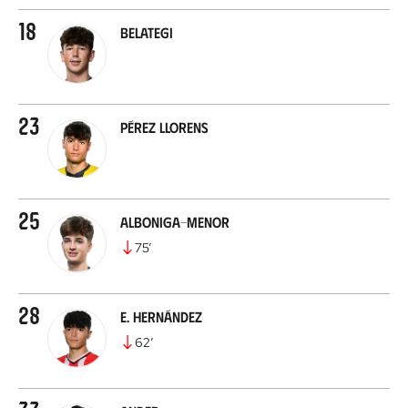
18
Belategi
23
Pérez Llorens
25
Alboniga-Menor
75
’
28
E. Hernández
62
’