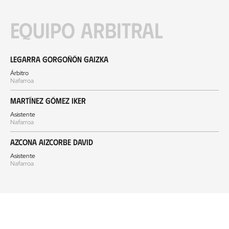
Equipo arbitral
Legarra Gorgoñón Gaizka
Árbitro
Nafarroa
Martínez Gómez Iker
Asistente
Nafarroa
Azcona Aizcorbe David
Asistente
Nafarroa