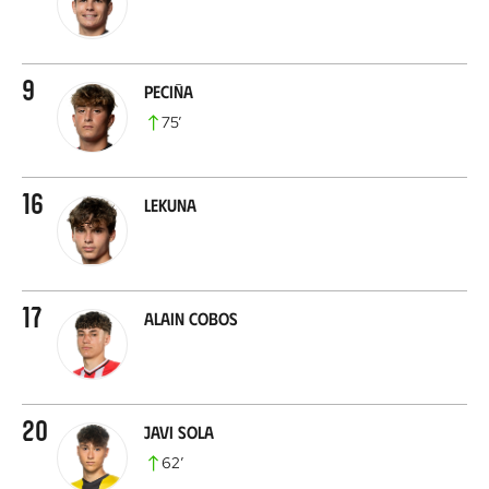
9
Peciña
75
’
16
Lekuna
17
Alain Cobos
20
Javi Sola
62
’