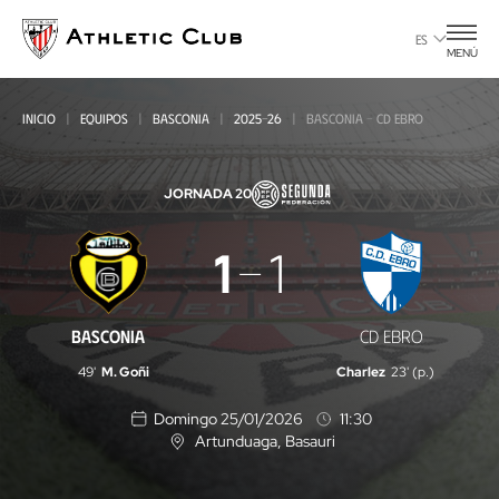
Ir
al
ES
MENÚ
contenido
principal
INICIO
EQUIPOS
BASCONIA
2025-26
BASCONIA - CD EBRO
JORNADA 20
Basconia
1
1
-
CD
BASCONIA
CD EBRO
Ebro
49'
M. Goñi
Charlez
23' (p.)
Domingo 25/01/2026
11:30
Artunduaga
, Basauri
U
b
i