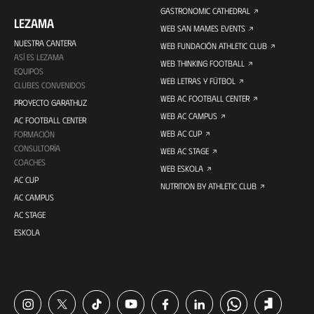
GASTRONOMIC CATHEDRAL
LEZAMA
WEB SAN MAMES EVENTS
NUESTRA CANTERA
WEB FUNDACIÓN ATHLETIC CLUB
ASÍ ES LEZAMA
WEB THINKING FOOTBALL
EQUIPOS
WEB LETRAS Y FÚTBOL
CLUBES CONVENIDOS
WEB AC FOOTBALL CENTER
PROYECTO GARATHUZ
WEB AC CAMPUS
AC FOOTBALL CENTER
WEB AC CUP
FORMACIÓN
CONSULTORÍA
WEB AC STAGE
COACHES
WEB ESKOLA
AC CUP
NUTRITION BY ATHLETIC CLUB
AC CAMPUS
AC STAGE
ESKOLA