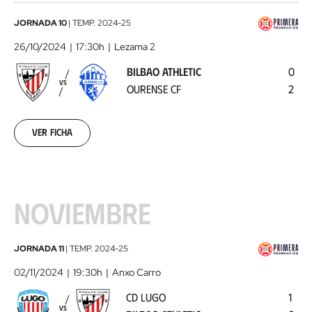
Bilbao
JORNADA 10
|
TEMP.
2024-25
Athletic
26/10/2024
17:30h
Lezama 2
-
BILBAO ATHLETIC
0
Ourense
VS
OURENSE CF
2
CF
2024-
10-
26
Ver ficha
NOVIEMBRE
CD
JORNADA 11
|
TEMP.
2024-25
Lugo
02/11/2024
19:30h
Anxo Carro
-
CD LUGO
1
Bilbao
VS