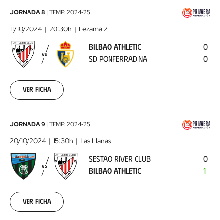
Bilbao
JORNADA 8
|
TEMP.
2024-25
Athletic
11/10/2024
20:30h
Lezama 2
-
BILBAO ATHLETIC
0
SD
VS
SD PONFERRADINA
0
Ponferradina
2024-
10-
11
Ver ficha
Sestao
JORNADA 9
|
TEMP.
2024-25
River
20/10/2024
15:30h
Las Llanas
Club
SESTAO RIVER CLUB
0
-
VS
BILBAO ATHLETIC
1
Bilbao
Athletic
2024-
10-
Ver ficha
20