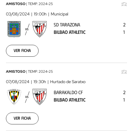
SD
AMISTOSO
|
TEMP.
2024-25
Tarazona
03/08/2024
19:00h
Municipal
-
SD TARAZONA
2
Bilbao
VS
BILBAO ATHLETIC
1
Athletic
2024-
08-
03
Ver ficha
Barakaldo
AMISTOSO
|
TEMP.
2024-25
CF
07/08/2024
19:30h
Hurtado de Saratxo
-
BARAKALDO CF
2
Bilbao
VS
BILBAO ATHLETIC
1
Athletic
2024-
08-
07
Ver ficha