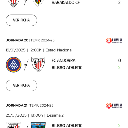
BARAKALDO CF
2
CF
2025-
01-
12
Ver ficha
FC
JORNADA 20
|
TEMP.
2024-25
Andorra
19/01/2025
12:00h
Estadi Nacional
-
FC ANDORRA
0
Bilbao
VS
BILBAO ATHLETIC
2
Athletic
2025-
01-
19
Ver ficha
Bilbao
JORNADA 21
|
TEMP.
2024-25
Athletic
25/01/2025
18:00h
Lezama 2
-
BILBAO ATHLETIC
2
Sestao