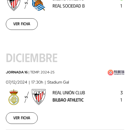
Real
VS
REAL SOCIEDAD B
1
Sociedad
B
2024-
11-
Ver ficha
30
DICIEMBRE
Real
JORNADA 16
|
TEMP.
2024-25
Unión
07/12/2024
17:30h
Stadium Gal
Club
REAL UNIÓN CLUB
3
-
VS
BILBAO ATHLETIC
1
Bilbao
Athletic
2024-
12-
Ver ficha
07