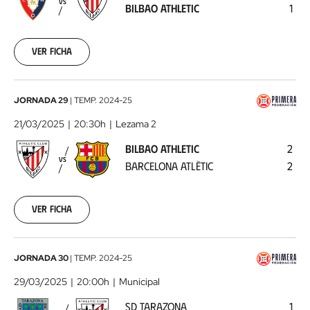
VS
BILBAO ATHLETIC
1
Bilbao
Athletic
2025-
03-
Ver ficha
15
Bilbao
JORNADA 29
|
TEMP.
2024-25
Athletic
21/03/2025
20:30h
Lezama 2
-
BILBAO ATHLETIC
2
Barcelona
VS
BARCELONA ATLÈTIC
2
Atlètic
2025-
03-
21
Ver ficha
SD
JORNADA 30
|
TEMP.
2024-25
Tarazona
29/03/2025
20:00h
Municipal
-
SD TARAZONA
1