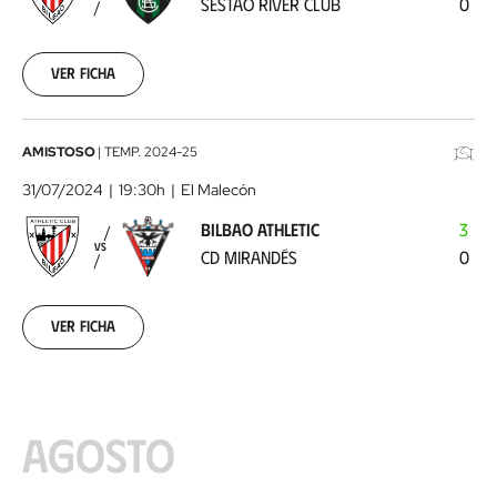
SESTAO RIVER CLUB
0
River
Club
2024-
07-
Ver ficha
27
Bilbao
AMISTOSO
|
TEMP.
2024-25
Athletic
31/07/2024
19:30h
El Malecón
-
BILBAO ATHLETIC
3
CD
VS
CD MIRANDÉS
0
Mirandés
2024-
07-
31
Ver ficha
AGOSTO