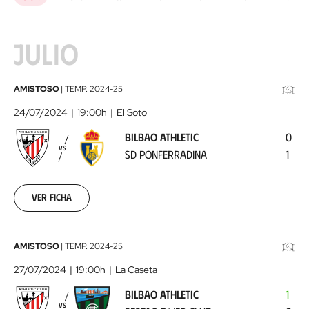
JULIO
Bilbao
AMISTOSO
|
TEMP.
2024-25
Athletic
24/07/2024
19:00h
El Soto
-
BILBAO ATHLETIC
0
SD
VS
SD PONFERRADINA
1
Ponferradina
2024-
07-
24
Ver ficha
Bilbao
AMISTOSO
|
TEMP.
2024-25
Athletic
27/07/2024
19:00h
La Caseta
-
BILBAO ATHLETIC
1
Sestao
VS