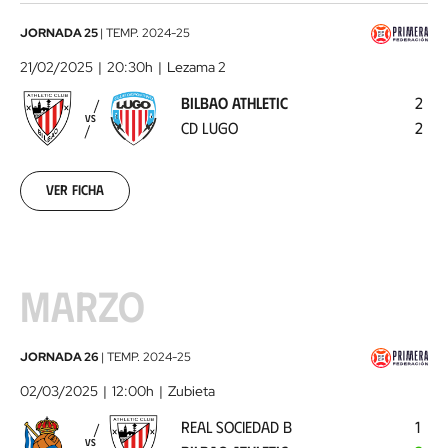
Bilbao
JORNADA 25
|
TEMP.
2024-25
Athletic
21/02/2025
20:30h
Lezama 2
-
BILBAO ATHLETIC
2
CD
VS
CD LUGO
2
Lugo
2025-
02-
21
Ver ficha
MARZO
Real
JORNADA 26
|
TEMP.
2024-25
Sociedad
02/03/2025
12:00h
Zubieta
B
REAL SOCIEDAD B
1
-
VS