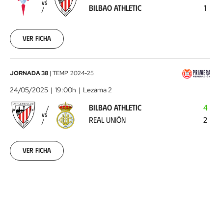
VS
BILBAO ATHLETIC
1
Bilbao
Athletic
2025-
05-
Ver ficha
17
Bilbao
JORNADA 38
|
TEMP.
2024-25
Athletic
24/05/2025
19:00h
Lezama 2
-
BILBAO ATHLETIC
4
Real
VS
REAL UNIÓN
2
Unión
2025-
05-
24
Ver ficha