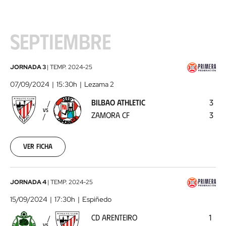
SEPTIEMBRE
Bilbao
JORNADA 3
|
TEMP.
2024-25
Athletic
07/09/2024
15:30h
Lezama 2
-
BILBAO ATHLETIC
3
Zamora
VS
ZAMORA CF
3
CF
2024-
09-
07
Ver ficha
CD
JORNADA 4
|
TEMP.
2024-25
Arenteiro
15/09/2024
17:30h
Espiñedo
-
CD ARENTEIRO
1
Bilbao
VS