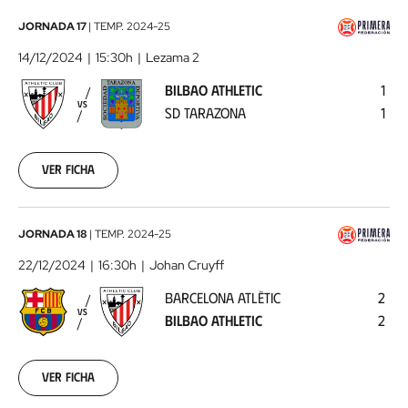
Bilbao
JORNADA 17
|
TEMP.
2024-25
Athletic
14/12/2024
15:30h
Lezama 2
-
BILBAO ATHLETIC
1
SD
VS
SD TARAZONA
1
Tarazona
2024-
12-
14
Ver ficha
Barcelona
JORNADA 18
|
TEMP.
2024-25
Atlètic
22/12/2024
16:30h
Johan Cruyff
-
BARCELONA ATLÈTIC
2
Bilbao
VS
BILBAO ATHLETIC
2
Athletic
2024-
12-
22
Ver ficha