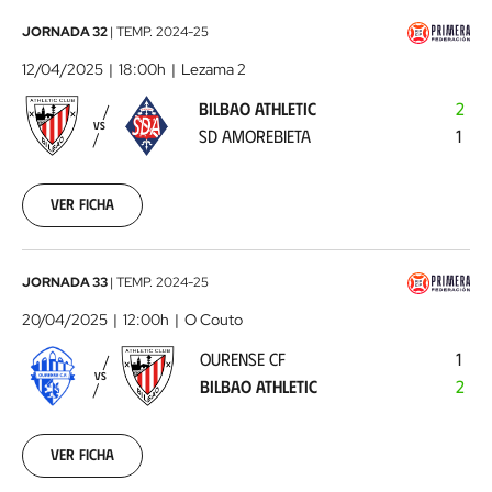
Bilbao
JORNADA 32
|
TEMP.
2024-25
Athletic
12/04/2025
18:00h
Lezama 2
-
BILBAO ATHLETIC
2
SD
VS
SD AMOREBIETA
1
Amorebieta
2025-
04-
12
Ver ficha
Ourense
JORNADA 33
|
TEMP.
2024-25
CF
20/04/2025
12:00h
O Couto
-
OURENSE CF
1
Bilbao
VS
BILBAO ATHLETIC
2
Athletic
2025-
04-
20
Ver ficha