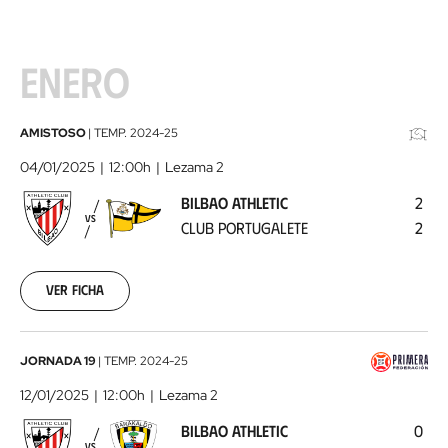
ENERO
Bilbao
AMISTOSO
|
TEMP.
2024-25
Athletic
04/01/2025
12:00h
Lezama 2
-
BILBAO ATHLETIC
2
Club
VS
CLUB PORTUGALETE
2
Portugalete
2025-
01-
04
Ver ficha
Bilbao
JORNADA 19
|
TEMP.
2024-25
Athletic
12/01/2025
12:00h
Lezama 2
-
BILBAO ATHLETIC
0
Barakaldo
VS