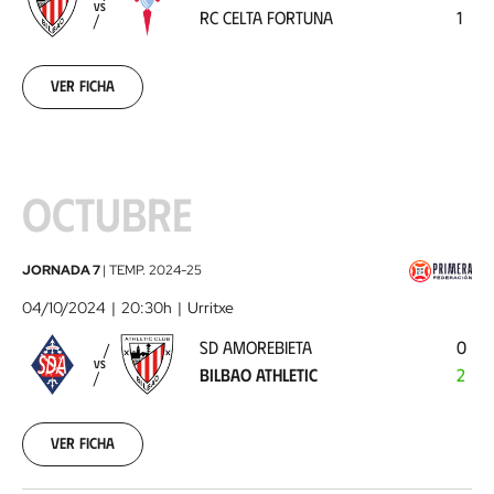
VS
RC CELTA FORTUNA
1
Celta
Fortuna
2024-
09-
Ver ficha
29
OCTUBRE
SD
JORNADA 7
|
TEMP.
2024-25
Amorebieta
04/10/2024
20:30h
Urritxe
-
SD AMOREBIETA
0
Bilbao
VS
BILBAO ATHLETIC
2
Athletic
2024-
10-
04
Ver ficha