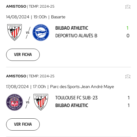
Bilbao
AMISTOSO
|
TEMP.
2024-25
Athletic
14/08/2024
19:00h
Basarte
-
BILBAO ATHLETIC
1
Deportivo
VS
DEPORTIVO ALAVÉS B
0
Alavés
B
2024-
08-
Ver ficha
14
Toulouse
AMISTOSO
|
TEMP.
2024-25
FC
17/08/2024
17:00h
Parc des Sports Jean André Maye
sub-
TOULOUSE FC SUB-23
1
23
VS
BILBAO ATHLETIC
1
-
Bilbao
Athletic
2024-
Ver ficha
08-