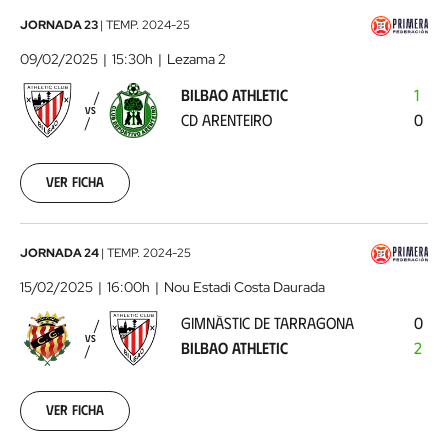
Bilbao
JORNADA 23
|
TEMP.
2024-25
Athletic
09/02/2025
15:30h
Lezama 2
-
BILBAO ATHLETIC
1
CD
VS
CD ARENTEIRO
0
Arenteiro
2025-
02-
09
Ver ficha
Gimnàstic
JORNADA 24
|
TEMP.
2024-25
de
15/02/2025
16:00h
Nou Estadi Costa Daurada
Tarragona
GIMNÀSTIC DE TARRAGONA
0
-
VS
BILBAO ATHLETIC
2
Bilbao
Athletic
2025-
02-
Ver ficha
15