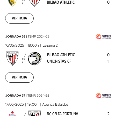
BILBAO ATHLETIC
0
Athletic
2025-
05-
03
Ver ficha
Bilbao
JORNADA 36
|
TEMP.
2024-25
Athletic
10/05/2025
18:00h
Lezama 2
-
BILBAO ATHLETIC
0
Unionistas
VS
UNIONISTAS CF
1
CF
2025-
05-
10
Ver ficha
RC
JORNADA 37
|
TEMP.
2024-25
Celta
17/05/2025
19:00h
Abanca Balaídos
Fortuna
RC CELTA FORTUNA
2
-