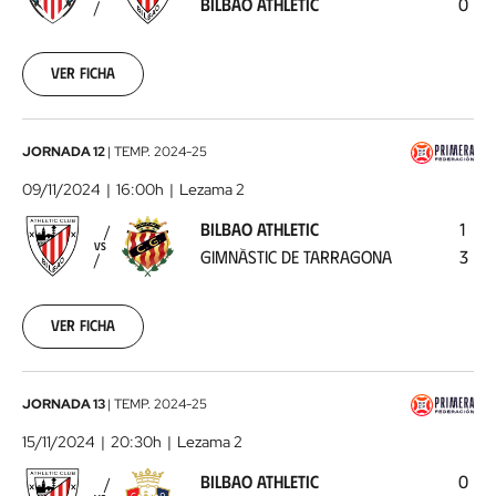
BILBAO ATHLETIC
0
Athletic
2024-
11-
02
Ver ficha
Bilbao
JORNADA 12
|
TEMP.
2024-25
Athletic
09/11/2024
16:00h
Lezama 2
-
BILBAO ATHLETIC
1
Gimnàstic
VS
GIMNÀSTIC DE TARRAGONA
3
de
Tarragona
2024-
11-
Ver ficha
09
Bilbao
JORNADA 13
|
TEMP.
2024-25
Athletic
15/11/2024
20:30h
Lezama 2
-
BILBAO ATHLETIC
0
CA