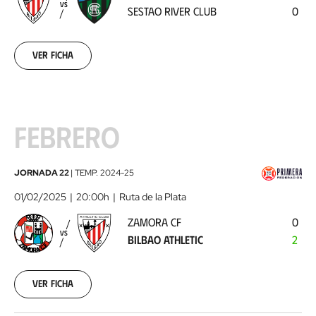
VS
SESTAO RIVER CLUB
0
River
Club
2025-
01-
Ver ficha
25
FEBRERO
Zamora
JORNADA 22
|
TEMP.
2024-25
CF
01/02/2025
20:00h
Ruta de la Plata
-
ZAMORA CF
0
Bilbao
VS
BILBAO ATHLETIC
2
Athletic
2025-
02-
01
Ver ficha