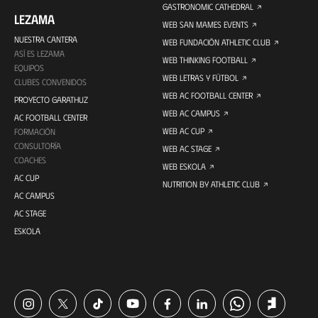
GASTRONOMIC CATHEDRAL
LEZAMA
WEB SAN MAMES EVENTS
NUESTRA CANTERA
WEB FUNDACIÓN ATHLETIC CLUB
ASÍ ES LEZAMA
WEB THINKING FOOTBALL
EQUIPOS
WEB LETRAS Y FÚTBOL
CLUBES CONVENIDOS
WEB AC FOOTBALL CENTER
PROYECTO GARATHUZ
WEB AC CAMPUS
AC FOOTBALL CENTER
WEB AC CUP
FORMACIÓN
CONSULTORÍA
WEB AC STAGE
COACHES
WEB ESKOLA
AC CUP
NUTRITION BY ATHLETIC CLUB
AC CAMPUS
AC STAGE
ESKOLA