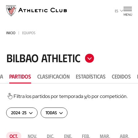
Ir
al
ES
MENÚ
contenido
principal
INICIO
EQUIPOS
Bilbao Athletic
LA
PARTIDOS
CLASIFICACIÓN
ESTADÍSTICAS
CEDIDOS
Filtra los partidos por temporada y/o por competición.
2024-25
Todas
oct.
nov.
dic.
ene.
feb.
mar.
abr.