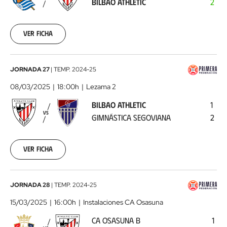
BILBAO ATHLETIC
2
Bilbao
Athletic
2025-
03-
Ver ficha
02
Bilbao
JORNADA 27
|
TEMP.
2024-25
Athletic
08/03/2025
18:00h
Lezama 2
-
BILBAO ATHLETIC
1
Gimnástica
VS
GIMNÁSTICA SEGOVIANA
2
Segoviana
2025-
03-
08
Ver ficha
CA
JORNADA 28
|
TEMP.
2024-25
Osasuna
15/03/2025
16:00h
Instalaciones CA Osasuna
B
CA OSASUNA B
1
-