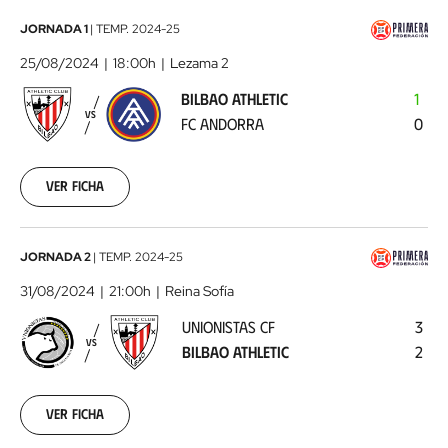
17
Bilbao
JORNADA 1
|
TEMP.
2024-25
Athletic
25/08/2024
18:00h
Lezama 2
-
BILBAO ATHLETIC
1
FC
VS
FC ANDORRA
0
Andorra
2024-
08-
25
Ver ficha
Unionistas
JORNADA 2
|
TEMP.
2024-25
CF
31/08/2024
21:00h
Reina Sofía
-
UNIONISTAS CF
3
Bilbao
VS
BILBAO ATHLETIC
2
Athletic
2024-
08-
31
Ver ficha