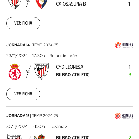
VS
CA OSASUNA B
1
Osasuna
B
2024-
11-
Ver ficha
15
CyD
JORNADA 14
|
TEMP.
2024-25
Leonesa
23/11/2024
17:30h
Reino de León
-
CYD LEONESA
1
Bilbao
VS
BILBAO ATHLETIC
3
Athletic
2024-
11-
23
Ver ficha
Bilbao
JORNADA 15
|
TEMP.
2024-25
Athletic
30/11/2024
21:30h
Lezama 2
-
BILBAO ATHLETIC
2