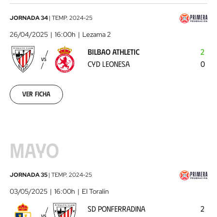
Bilbao
JORNADA 34
|
TEMP.
2024-25
Athletic
26/04/2025
16:00h
Lezama 2
-
BILBAO ATHLETIC
2
CyD
VS
CYD LEONESA
0
Leonesa
2025-
04-
26
Ver ficha
MAYO
SD
JORNADA 35
|
TEMP.
2024-25
Ponferradina
03/05/2025
16:00h
El Toralín
-
SD PONFERRADINA
2
Bilbao
VS