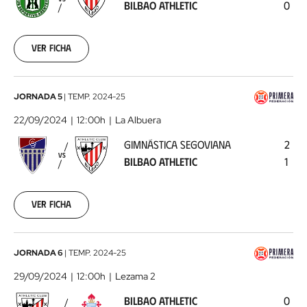
BILBAO ATHLETIC
0
Athletic
2024-
09-
15
Ver ficha
Gimnástica
JORNADA 5
|
TEMP.
2024-25
Segoviana
22/09/2024
12:00h
La Albuera
-
GIMNÁSTICA SEGOVIANA
2
Bilbao
VS
BILBAO ATHLETIC
1
Athletic
2024-
09-
22
Ver ficha
Bilbao
JORNADA 6
|
TEMP.
2024-25
Athletic
29/09/2024
12:00h
Lezama 2
-
BILBAO ATHLETIC
0
RC