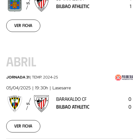
Bilbao
VS
BILBAO ATHLETIC
1
Athletic
2025-
03-
29
Ver ficha
ABRIL
Barakaldo
JORNADA 31
|
TEMP.
2024-25
CF
05/04/2025
19:30h
Lasesarre
-
BARAKALDO CF
0
Bilbao
VS
BILBAO ATHLETIC
0
Athletic
2025-
04-
05
Ver ficha