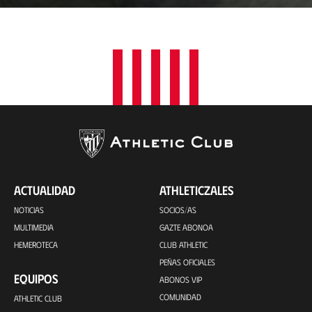
a
c
i
ó
n
ACTUALIDAD
ATHLETICZALES
NOTICIAS
SOCIOS/AS
MULTIMEDIA
GAZTE ABONOA
HEMEROTECA
CLUB ATHLETIC
PEÑAS OFICIALES
EQUIPOS
ABONOS VIP
COMUNIDAD
ATHLETIC CLUB