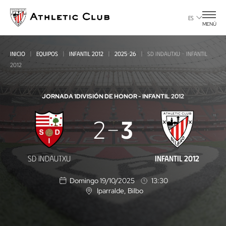
Ir
al
ES
MENÚ
contenido
principal
INICIO
EQUIPOS
INFANTIL 2012
2025-26
SD INDAUTXU - INFANTIL
2012
JORNADA 1
DIVISIÓN DE HONOR - INFANTIL 2012
SD
2
3
Indautxu
-
SD INDAUTXU
INFANTIL 2012
Infantil
Domingo 19/10/2025
13:30
2012
Iparralde
, Bilbo
U
b
i
c