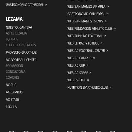
GASTRONOMIC CATHEDRAL
WEB SAN MAMES VIP AREA
GASTRONOMIC CATHEDRAL
LEZAMA
WEB SAN MAMES EVENTS
NUESTRA CANTERA
WEB FUNDACIÓN ATHLETIC CLUB
ASÍ ES LEZAMA
WEB THINKING FOOTBALL
EQUIPOS
WEB LETRAS Y FÚTBOL
CLUBES CONVENIDOS
WEB AC FOOTBALL CENTER
PROYECTO GARATHUZ
WEB AC CAMPUS
AC FOOTBALL CENTER
WEB AC CUP
FORMACIÓN
CONSULTORÍA
WEB AC STAGE
COACHES
WEB ESKOLA
AC CUP
NUTRITION BY ATHLETIC CLUB
AC CAMPUS
AC STAGE
ESKOLA