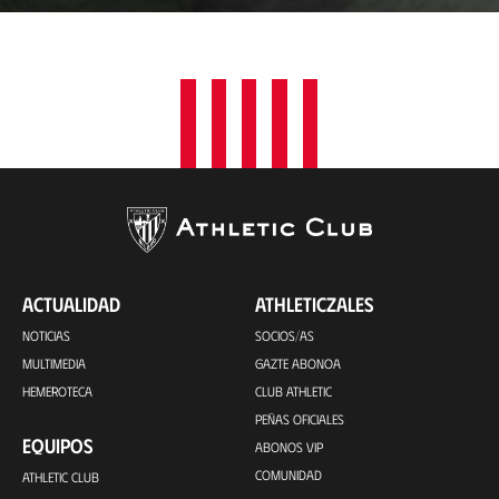
a
c
i
ó
n
ACTUALIDAD
ATHLETICZALES
NOTICIAS
SOCIOS/AS
MULTIMEDIA
GAZTE ABONOA
HEMEROTECA
CLUB ATHLETIC
PEÑAS OFICIALES
EQUIPOS
ABONOS VIP
COMUNIDAD
ATHLETIC CLUB