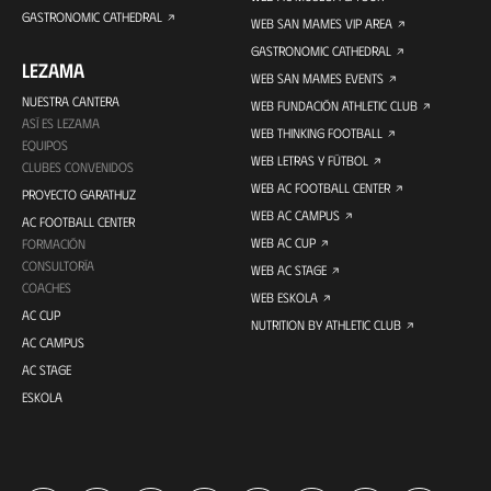
GASTRONOMIC CATHEDRAL
WEB SAN MAMES VIP AREA
GASTRONOMIC CATHEDRAL
LEZAMA
WEB SAN MAMES EVENTS
NUESTRA CANTERA
WEB FUNDACIÓN ATHLETIC CLUB
ASÍ ES LEZAMA
WEB THINKING FOOTBALL
EQUIPOS
WEB LETRAS Y FÚTBOL
CLUBES CONVENIDOS
WEB AC FOOTBALL CENTER
PROYECTO GARATHUZ
WEB AC CAMPUS
AC FOOTBALL CENTER
WEB AC CUP
FORMACIÓN
CONSULTORÍA
WEB AC STAGE
COACHES
WEB ESKOLA
AC CUP
NUTRITION BY ATHLETIC CLUB
AC CAMPUS
AC STAGE
ESKOLA