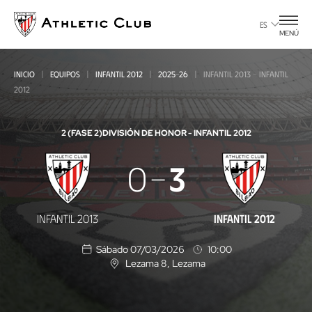
Ir
al
ES
MENÚ
contenido
principal
INICIO
EQUIPOS
INFANTIL 2012
2025-26
INFANTIL 2013 - INFANTIL
2012
2 (FASE 2)
DIVISIÓN DE HONOR - INFANTIL 2012
Infantil
0
3
2013
-
INFANTIL 2013
INFANTIL 2012
Infantil
Sábado 07/03/2026
10:00
2012
Lezama 8
, Lezama
U
b
i
c