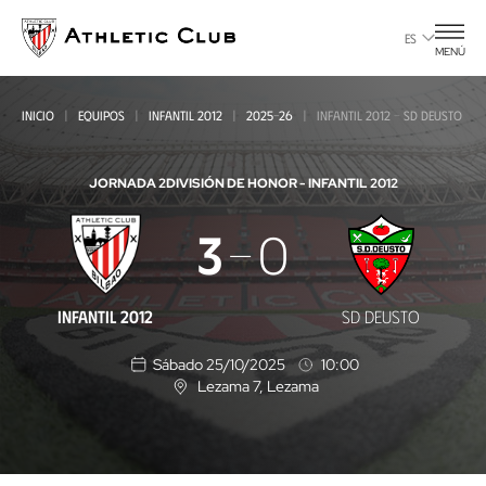
Ir
al
ES
MENÚ
contenido
principal
INICIO
EQUIPOS
INFANTIL 2012
2025-26
INFANTIL 2012 - SD DEUSTO
JORNADA 2
DIVISIÓN DE HONOR - INFANTIL 2012
Infantil
3
0
2012
-
INFANTIL 2012
SD DEUSTO
SD
Sábado 25/10/2025
10:00
Deusto
Lezama 7
, Lezama
U
b
i
c
a
c