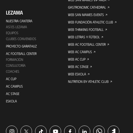
GASTRONOMIC CATHEDRAL
LEZAMA
WEB SAN MAMES EVENTS
NUESTRA CANTERA
WEB FUNDACIÓN ATHLETIC CLUB
ASÍ ES LEZAMA
WEB THINKING FOOTBALL
EQUIPOS
WEB LETRAS Y FÚTBOL
CLUBES CONVENIDOS
WEB AC FOOTBALL CENTER
PROYECTO GARATHUZ
WEB AC CAMPUS
AC FOOTBALL CENTER
WEB AC CUP
FORMACIÓN
CONSULTORÍA
WEB AC STAGE
COACHES
WEB ESKOLA
AC CUP
NUTRITION BY ATHLETIC CLUB
AC CAMPUS
AC STAGE
ESKOLA