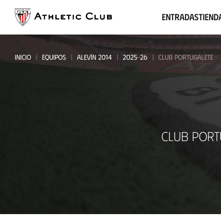
Ir
al
Entradas
Tiend
contenido
principal
INICIO
EQUIPOS
ALEVÍN 2014
2025-26
CLUB PORTUGALETE - 
Club
CLUB PORT
Portugalete
-
Alevín
2014