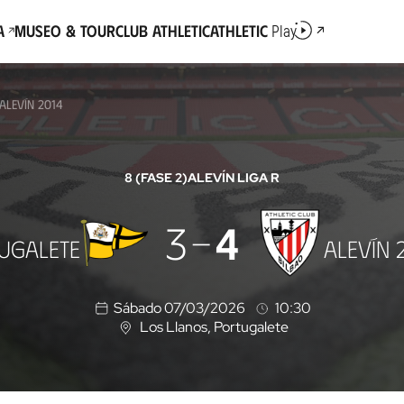
a
Museo & Tour
Club Athletic
Athletic
Play
ALEVÍN 2014
8 (FASE 2)
ALEVÍN LIGA R
3
4
UGALETE
ALEVÍN 
Sábado 07/03/2026
10:30
Los Llanos
, Portugalete
U
b
i
c