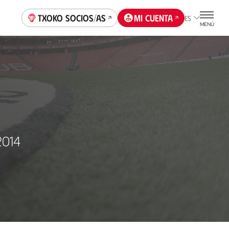
Txoko socios/as
Mi cuenta
ES
MENÚ
2014