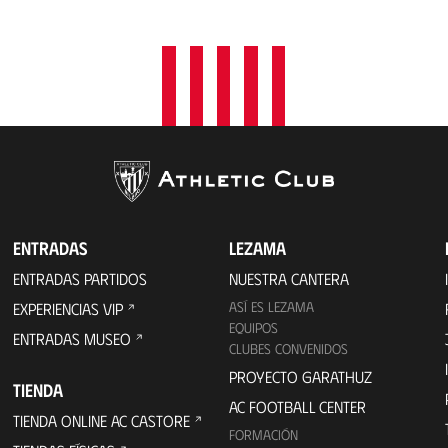
a
c
i
ó
n
ENTRADAS
LEZAMA
ENTRADAS PARTIDOS
NUESTRA CANTERA
ASÍ ES LEZAMA
EXPERIENCIAS VIP
EQUIPOS
ENTRADAS MUSEO
CLUBES CONVENIDOS
PROYECTO GARATHUZ
TIENDA
AC FOOTBALL CENTER
TIENDA ONLINE AC CASTORE
FORMACIÓN