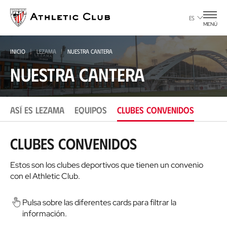
Ir
al
ES
MENÚ
contenido
principal
INICIO
LEZAMA
NUESTRA CANTERA
Nuestra Cantera
ASÍ ES LEZAMA
EQUIPOS
CLUBES CONVENIDOS
Clubes convenidos
Estos son los clubes deportivos que tienen un convenio
con el Athletic Club.
Pulsa sobre las diferentes cards para filtrar la
información.