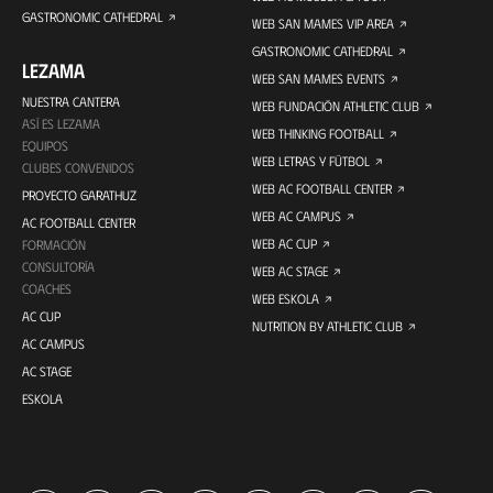
GASTRONOMIC CATHEDRAL
WEB SAN MAMES VIP AREA
GASTRONOMIC CATHEDRAL
LEZAMA
WEB SAN MAMES EVENTS
NUESTRA CANTERA
WEB FUNDACIÓN ATHLETIC CLUB
ASÍ ES LEZAMA
WEB THINKING FOOTBALL
EQUIPOS
WEB LETRAS Y FÚTBOL
CLUBES CONVENIDOS
WEB AC FOOTBALL CENTER
PROYECTO GARATHUZ
WEB AC CAMPUS
AC FOOTBALL CENTER
WEB AC CUP
FORMACIÓN
CONSULTORÍA
WEB AC STAGE
COACHES
WEB ESKOLA
AC CUP
NUTRITION BY ATHLETIC CLUB
AC CAMPUS
AC STAGE
ESKOLA