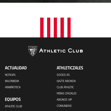
a
c
i
ó
n
ACTUALIDAD
ATHLETICZALES
NOTICIAS
SOCIOS/AS
MULTIMEDIA
GAZTE ABONOA
HEMEROTECA
CLUB ATHLETIC
PEÑAS OFICIALES
EQUIPOS
ABONOS VIP
COMUNIDAD
ATHLETIC CLUB