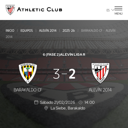
Ir
al
ES
MENÚ
contenido
principal
INICIO
EQUIPOS
ALEVÍN 2014
2025-26
BARAKALDO CF - ALEVÍN
2014
6 (FASE 2)
ALEVÍN LIGA R
Barakaldo
3
2
CF
-
BARAKALDO CF
ALEVÍN 2014
Alevín
Sábado 21/02/2026
14:00
2014
La Siebe
, Barakaldo
U
b
i
c