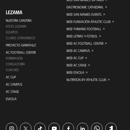
GASTRONOMIC CATHEDRAL
LEZAMA
WEB SAN MAMES EVENTS
NUESTRA CANTERA
WEB FUNDACIÓN ATHLETIC CLUB
ASÍ ES LEZAMA
WEB THINKING FOOTBALL
EQUIPOS
WEB LETRAS Y FÚTBOL
CLUBES CONVENIDOS
WEB AC FOOTBALL CENTER
PROYECTO GARATHUZ
WEB AC CAMPUS
AC FOOTBALL CENTER
WEB AC CUP
FORMACIÓN
CONSULTORÍA
WEB AC STAGE
COACHES
WEB ESKOLA
AC CUP
NUTRITION BY ATHLETIC CLUB
AC CAMPUS
AC STAGE
ESKOLA