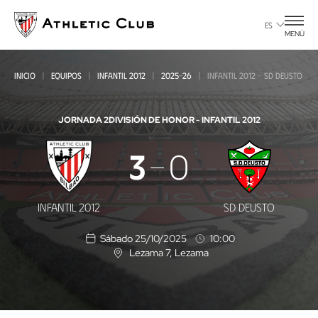
Ir
al
ES
MENÚ
contenido
principal
INICIO
EQUIPOS
INFANTIL 2012
2025-26
INFANTIL 2012 - SD DEUSTO
JORNADA 2
DIVISIÓN DE HONOR - INFANTIL 2012
Infantil
3
0
2012
-
INFANTIL 2012
SD DEUSTO
SD
Sábado 25/10/2025
10:00
Deusto
Lezama 7
, Lezama
U
b
i
c
a
c