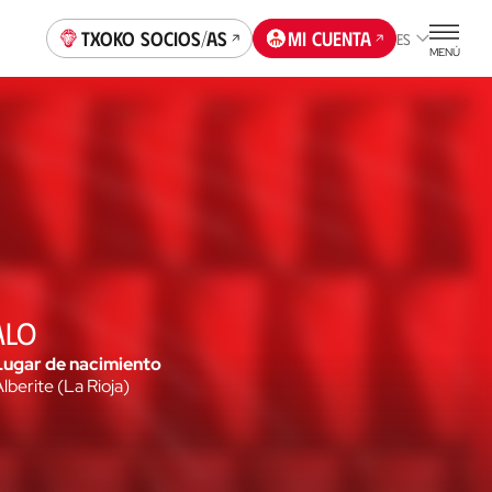
Txoko socios/as
Mi cuenta
ES
MENÚ
ALO
Lugar de nacimiento
Alberite
(
La Rioja
)