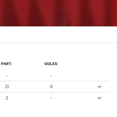
PART.
GOLES
-
-
21
6
2
-