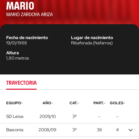
Mario
MARIO ZARDOYA ARIZA
Fecha de nacimiento
Lugar de nacimiento
19/01/1988
Ribaforada
(
Nafarroa
)
Altura
1,80
metros
TRAYECTORIA
EQUIPO
AÑO
CAT.
PART.
GOLES
SD Leioa
2009/10
3ª
-
-
Basconia
2008/09
3ª
36
4