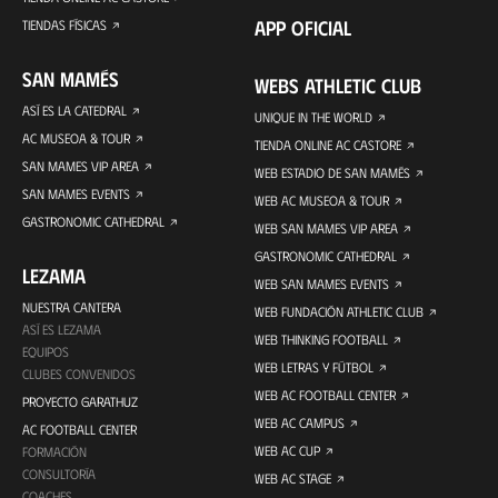
APP OFICIAL
TIENDAS FÍSICAS
SAN MAMÉS
WEBS ATHLETIC CLUB
ASÍ ES LA CATEDRAL
UNIQUE IN THE WORLD
AC MUSEOA & TOUR
TIENDA ONLINE AC CASTORE
SAN MAMES VIP AREA
WEB ESTADIO DE SAN MAMÉS
SAN MAMES EVENTS
WEB AC MUSEOA & TOUR
GASTRONOMIC CATHEDRAL
WEB SAN MAMES VIP AREA
GASTRONOMIC CATHEDRAL
LEZAMA
WEB SAN MAMES EVENTS
NUESTRA CANTERA
WEB FUNDACIÓN ATHLETIC CLUB
ASÍ ES LEZAMA
WEB THINKING FOOTBALL
EQUIPOS
WEB LETRAS Y FÚTBOL
CLUBES CONVENIDOS
WEB AC FOOTBALL CENTER
PROYECTO GARATHUZ
WEB AC CAMPUS
AC FOOTBALL CENTER
WEB AC CUP
FORMACIÓN
CONSULTORÍA
WEB AC STAGE
COACHES