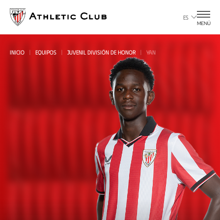
Ir
al
ES
MENÚ
contenido
principal
INICIO
EQUIPOS
JUVENIL DIVISIÓN DE HONOR
YAN