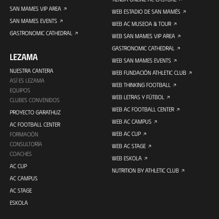
SAN MAMES VIP AREA
WEB ESTADIO DE SAN MAMÉS
SAN MAMES EVENTS
WEB AC MUSEOA & TOUR
GASTRONOMIC CATHEDRAL
WEB SAN MAMES VIP AREA
GASTRONOMIC CATHEDRAL
LEZAMA
WEB SAN MAMES EVENTS
NUESTRA CANTERA
WEB FUNDACIÓN ATHLETIC CLUB
ASÍ ES LEZAMA
WEB THINKING FOOTBALL
EQUIPOS
WEB LETRAS Y FÚTBOL
CLUBES CONVENIDOS
WEB AC FOOTBALL CENTER
PROYECTO GARATHUZ
WEB AC CAMPUS
AC FOOTBALL CENTER
WEB AC CUP
FORMACIÓN
CONSULTORÍA
WEB AC STAGE
COACHES
WEB ESKOLA
AC CUP
NUTRITION BY ATHLETIC CLUB
AC CAMPUS
AC STAGE
ESKOLA