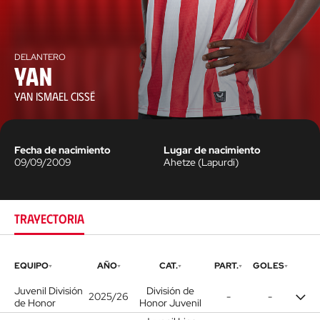
DELANTERO
Yan
YAN ISMAEL CISSÉ
Fecha de nacimiento
Lugar de nacimiento
09/09/2009
Ahetze
(
Lapurdi
)
TRAYECTORIA
EQUIPO
AÑO
CAT.
PART.
GOLES
Juvenil División
División de
2025/26
-
-
de Honor
Honor Juvenil