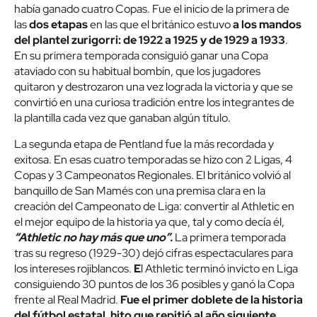
había ganado cuatro Copas. Fue el inicio de la primera de
las
dos etapas
en las que el británico estuvo
a los mandos
del plantel zurigorri: de 1922 a 1925 y de 1929 a 1933
.
En su primera temporada consiguió ganar una Copa
ataviado con su habitual bombín, que los jugadores
quitaron y destrozaron una vez lograda la victoria y que se
convirtió en una curiosa tradición entre los integrantes de
la plantilla cada vez que ganaban algún título.
La segunda etapa de Pentland fue la más recordada y
exitosa. En esas cuatro temporadas se hizo con 2 Ligas, 4
Copas y 3 Campeonatos Regionales. El británico volvió al
banquillo de San Mamés con una premisa clara en la
creación del Campeonato de Liga: convertir al Athletic en
el mejor equipo de la historia ya que, tal y como decía él,
“Athletic no hay más que uno”.
La primera temporada
tras su regreso (1929-30) dejó cifras espectaculares para
los intereses rojiblancos.
E
l Athletic terminó invicto en Liga
consiguiendo 30 puntos de los 36 posibles y ganó la Copa
frente al Real Madrid.
Fue el primer doblete de la historia
del fútbol estatal, hito que repitió al año siguiente.