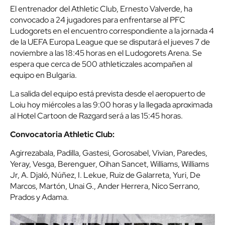
El entrenador del Athletic Club, Ernesto Valverde, ha
convocado a 24 jugadores para enfrentarse al PFC
Ludogorets en el encuentro correspondiente a la jornada 4
de la UEFA Europa League que se disputará el jueves 7 de
noviembre a las 18:45 horas en el Ludogorets Arena. Se
espera que cerca de 500 athleticzales acompañen al
equipo en Bulgaria.
La salida del equipo está prevista desde el aeropuerto de
Loiu hoy miércoles a las 9:00 horas y la llegada aproximada
al Hotel Cartoon de Razgard será a las 15:45 horas.
Convocatoria Athletic Club:
Agirrezabala, Padilla, Gastesi, Gorosabel, Vivian, Paredes,
Yeray, Vesga, Berenguer, Oihan Sancet, Williams, Williams
Jr, A. Djaló, Núñez, I. Lekue, Ruiz de Galarreta, Yuri, De
Marcos, Martón, Unai G., Ander Herrera, Nico Serrano,
Prados y Adama.