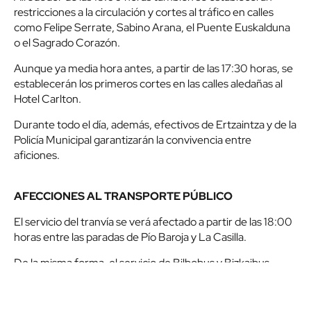
restricciones a la circulación y cortes al tráfico en calles
como Felipe Serrate, Sabino Arana, el Puente Euskalduna
o el Sagrado Corazón.
Aunque ya media hora antes, a partir de las 17:30 horas, se
establecerán los primeros cortes en las calles aledañas al
Hotel Carlton.
Durante todo el día, además, efectivos de Ertzaintza y de la
Policía Municipal garantizarán la convivencia entre
aficiones.
AFECCIONES AL TRANSPORTE PÚBLICO
El servicio del tranvía se verá afectado a partir de las 18:00
horas entre las paradas de Pío Baroja y La Casilla.
De la misma forma, el servicio de Bilbobus y Bizkaibus
puede verse afectado, por lo que se recomienda consultar
en pantallas o web los posibles cambios y conocer las
alternativas ofrecidas.