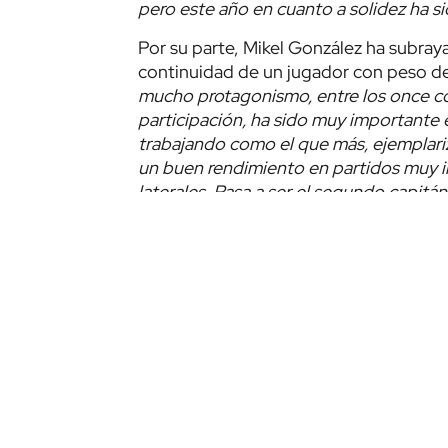
pero este año en cuanto a solidez ha si
Por su parte, Mikel González ha subray
continuidad de un jugador con peso de
mucho protagonismo, entre los once co
participación, ha sido muy importante en
trabajando como el que más, ejemplari
un buen rendimiento en partidos muy im
laterales. Pasa a ser el segundo capitán,
Etiquetas:
Renovaciones
Futbolistas relacionados/as
JUGADOR/A
Iñigo
Lekue