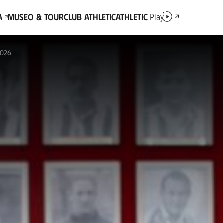
a
Museo & Tour
Club Athletic
Athletic
Play
2026