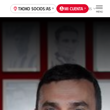
Txoko socios/as
Mi cuenta
ES
MENÚ