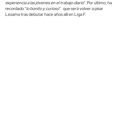
experiencia a las jóvenes en el trabajo diario
”. Por último, ha
recordado "
lo bonito y curioso
” que será volver a pisar
Lezama tras debutar hace años allí en Liga F.
COMPARTIR
X
Facebook
Whatsapp
Patrocinado por