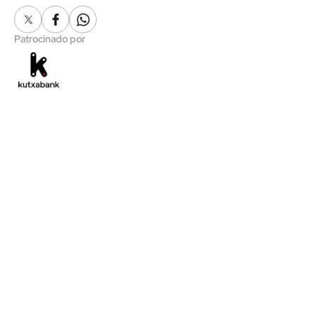
X
Facebook
Whatsapp
Patrocinado por
ACTUALIDAD
ATHLETICZALES
NOTICIAS
SOCIOS/AS