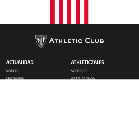
ACTUALIDAD
ATHLETICZALES
NOTICIAS
SOCIOS/AS
MULTIMEDIA
GAZTE ABONOA
HEMEROTECA
CLUB ATHLETIC
PEÑAS OFICIALES
EQUIPOS
ABONOS VIP
COMUNIDAD
ATHLETIC CLUB
ATHLETIC CLUB FEM
EL CLUB
BILBAO ATHLETIC
FEMENINO B
INSTITUCIONAL