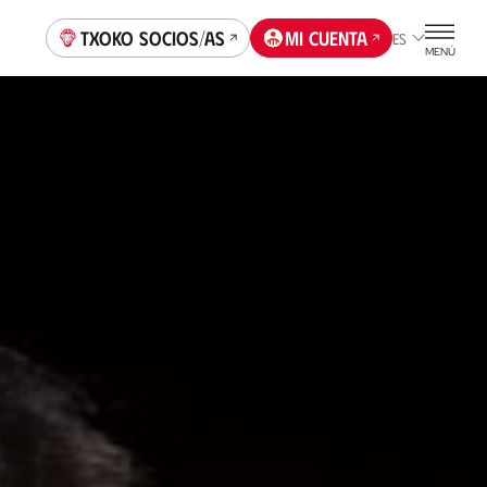
Txoko socios/as
Mi cuenta
ES
MENÚ