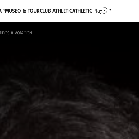
a
Museo & Tour
Club Athletic
Athletic
Play
IDOS A VOTACIÓN