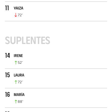
11
Yaiza
72
’
Suplentes
14
Irene
52
’
15
Laura
72
’
16
María
88
’