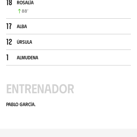
18
Rosalía
88
’
17
Alba
12
Úrsula
1
Almudena
Entrenador
Pablo García.