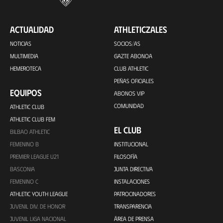
ACTUALIDAD
ATHLETICZALES
NOTICIAS
SOCIOS/AS
MULTIMEDIA
GAZTE ABONOA
HEMEROTECA
CLUB ATHLETIC
PEÑAS OFICIALES
EQUIPOS
ABONOS VIP
COMUNIDAD
ATHLETIC CLUB
ATHLETIC CLUB FEM
EL CLUB
BILBAO ATHLETIC
FEMENINO B
INSTITUCIONAL
PREMIER LEAGUE U21
FILOSOFÍA
BASCONIA
JUNTA DIRECTIVA
FEMENINO C
INSTALACIONES
ATHLETIC YOUTH LEAGUE
PATROCINADORES
JUVENIL DIV. DE HONOR
TRANSPARENCIA
JUVENIL LIGA NACIONAL
ÁREA DE PRENSA