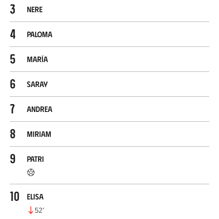
3
Nere
4
Paloma
5
María
6
Saray
7
Andrea
8
Miriam
9
Patri
10
Elisa
52
’