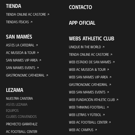
TIENDA
CONTACTO
TIENDA ONLINE AC CASTORE
APP OFICIAL
TIENDAS FÍSICAS
SAN MAMÉS
WEBS ATHLETIC CLUB
ASÍ ES LA CATEDRAL
UNIQUE IN THE WORLD
AC MUSEOA & TOUR
TIENDA ONLINE AC CASTORE
SAN MAMES VIP AREA
WEB ESTADIO DE SAN MAMÉS
SAN MAMES EVENTS
WEB AC MUSEOA & TOUR
GASTRONOMIC CATHEDRAL
WEB SAN MAMES VIP AREA
GASTRONOMIC CATHEDRAL
LEZAMA
WEB SAN MAMES EVENTS
NUESTRA CANTERA
WEB FUNDACIÓN ATHLETIC CLUB
ASÍ ES LEZAMA
WEB THINKING FOOTBALL
EQUIPOS
WEB LETRAS Y FÚTBOL
CLUBES CONVENIDOS
WEB AC FOOTBALL CENTER
PROYECTO GARATHUZ
WEB AC CAMPUS
AC FOOTBALL CENTER