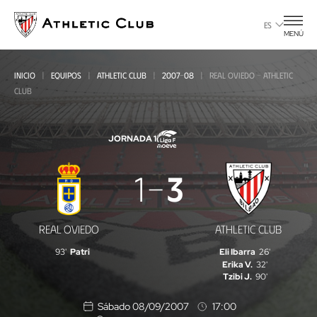
Ir
al
ES
MENÚ
contenido
principal
INICIO
EQUIPOS
ATHLETIC CLUB
2007-08
REAL OVIEDO - ATHLETIC
CLUB
JORNADA 1
Real
1
3
Oviedo
-
REAL OVIEDO
ATHLETIC CLUB
Athletic
93'
Patri
Eli Ibarra
26'
Club
Erika V.
32'
Tzibi J.
90'
Sábado 08/09/2007
17:00