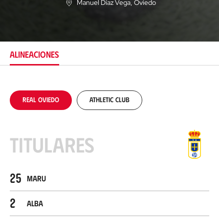
Manuel Díaz Vega
, Oviedo
U
b
i
c
a
c
ALINEACIONES
i
ó
n
Real Oviedo
Athletic Club
Titulares
25
Maru
2
Alba