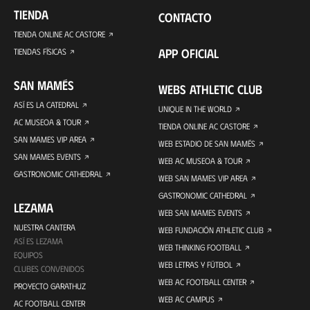
TIENDA
CONTACTO
TIENDA ONLINE AC CASTORE
APP OFICIAL
TIENDAS FÍSICAS
SAN MAMÉS
WEBS ATHLETIC CLUB
ASÍ ES LA CATEDRAL
UNIQUE IN THE WORLD
AC MUSEOA & TOUR
TIENDA ONLINE AC CASTORE
SAN MAMES VIP AREA
WEB ESTADIO DE SAN MAMÉS
SAN MAMES EVENTS
WEB AC MUSEOA & TOUR
GASTRONOMIC CATHEDRAL
WEB SAN MAMES VIP AREA
GASTRONOMIC CATHEDRAL
LEZAMA
WEB SAN MAMES EVENTS
NUESTRA CANTERA
WEB FUNDACIÓN ATHLETIC CLUB
ASÍ ES LEZAMA
WEB THINKING FOOTBALL
EQUIPOS
WEB LETRAS Y FÚTBOL
CLUBES CONVENIDOS
WEB AC FOOTBALL CENTER
PROYECTO GARATHUZ
WEB AC CAMPUS
AC FOOTBALL CENTER