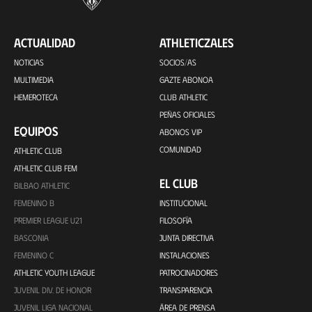
ACTUALIDAD
ATHLETICZALES
NOTICIAS
SOCIOS/AS
MULTIMEDIA
GAZTE ABONOA
HEMEROTECA
CLUB ATHLETIC
PEÑAS OFICIALES
EQUIPOS
ABONOS VIP
COMUNIDAD
ATHLETIC CLUB
ATHLETIC CLUB FEM
EL CLUB
BILBAO ATHLETIC
FEMENINO B
INSTITUCIONAL
PREMIER LEAGUE U21
FILOSOFÍA
BASCONIA
JUNTA DIRECTIVA
FEMENINO C
INSTALACIONES
ATHLETIC YOUTH LEAGUE
PATROCINADORES
JUVENIL DIV. DE HONOR
TRANSPARENCIA
JUVENIL LIGA NACIONAL
ÁREA DE PRENSA