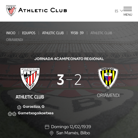
Ir
al
ES
MENÚ
contenido
principal
INICIO
EQUIPOS
ATHLETIC CLUB
1938-39
ATHLETIC CLUB -
ORIAMENDI
JORNADA 4
CAMPEONATO REGIONAL
Athletic
3
2
Club
-
ORIAMENDI
ATHLETIC CLUB
Oriamendi
Gorostiza, G
Gametxogoikoetxea
Domingo 12/02/1939
San Mamés
, Bilbo
U