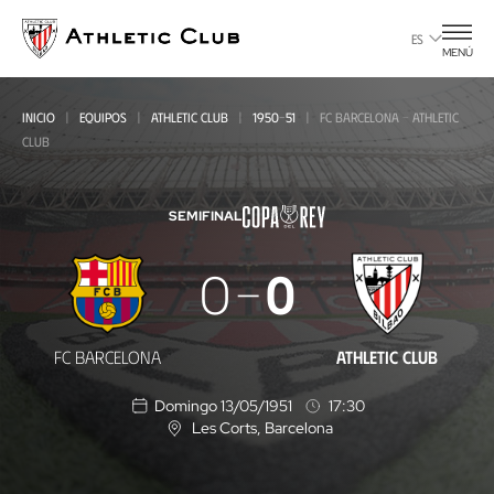
Ir
al
ES
MENÚ
contenido
principal
INICIO
EQUIPOS
ATHLETIC CLUB
1950-51
FC BARCELONA - ATHLETIC
CLUB
SEMIFINAL
FC
0
0
Barcelona
-
FC BARCELONA
ATHLETIC CLUB
Athletic
Domingo 13/05/1951
17:30
Club
Les Corts
, Barcelona
U
b
i
c