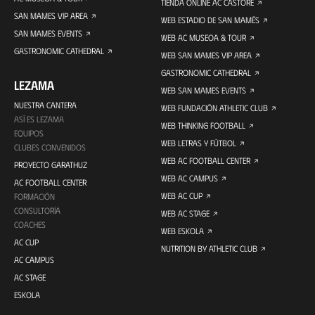
TIENDA ONLINE AC CASTORE
SAN MAMES VIP AREA
WEB ESTADIO DE SAN MAMÉS
SAN MAMES EVENTS
WEB AC MUSEOA & TOUR
GASTRONOMIC CATHEDRAL
WEB SAN MAMES VIP AREA
GASTRONOMIC CATHEDRAL
LEZAMA
WEB SAN MAMES EVENTS
NUESTRA CANTERA
WEB FUNDACIÓN ATHLETIC CLUB
ASÍ ES LEZAMA
WEB THINKING FOOTBALL
EQUIPOS
WEB LETRAS Y FÚTBOL
CLUBES CONVENIDOS
WEB AC FOOTBALL CENTER
PROYECTO GARATHUZ
WEB AC CAMPUS
AC FOOTBALL CENTER
WEB AC CUP
FORMACIÓN
CONSULTORÍA
WEB AC STAGE
COACHES
WEB ESKOLA
AC CUP
NUTRITION BY ATHLETIC CLUB
AC CAMPUS
AC STAGE
ESKOLA