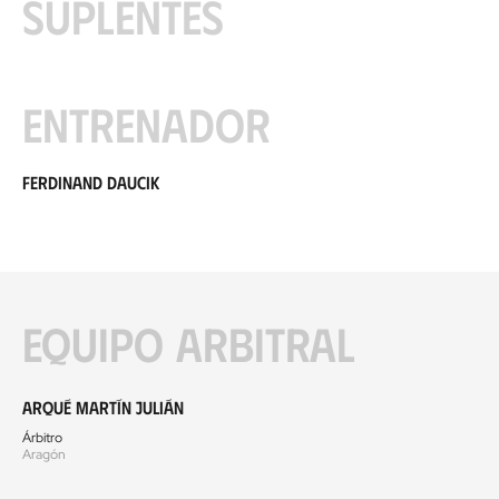
Suplentes
Entrenador
Ferdinand Daucik
Equipo arbitral
Arqué Martín Julián
Árbitro
Aragón