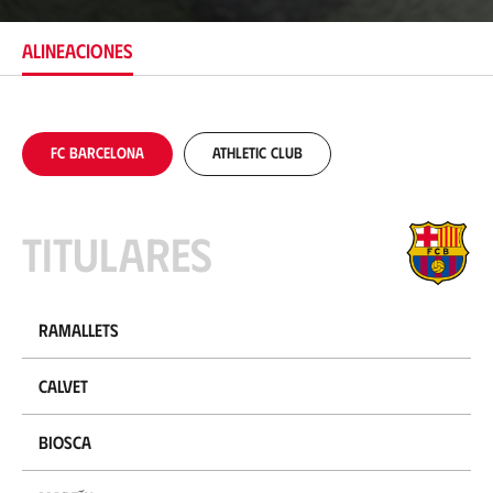
a
c
ALINEACIONES
i
ó
n
FC Barcelona
Athletic Club
Titulares
Ramallets
Calvet
Biosca