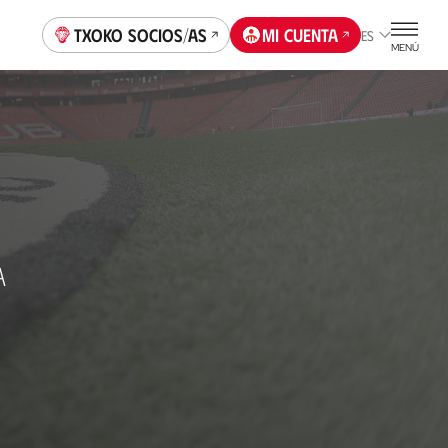
Txoko socios/as
Mi cuenta
ES
MENÚ
A