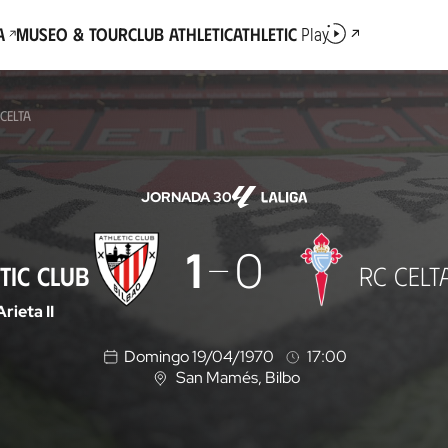
a
Museo & Tour
Club Athletic
Athletic
Play
 CELTA
JORNADA 30
1
0
TIC CLUB
RC CELT
Arieta II
Domingo 19/04/1970
17:00
San Mamés
, Bilbo
U
b
i
c