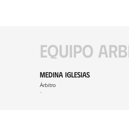
EQUIPO ARB
Medina Iglesias
Árbitro
-