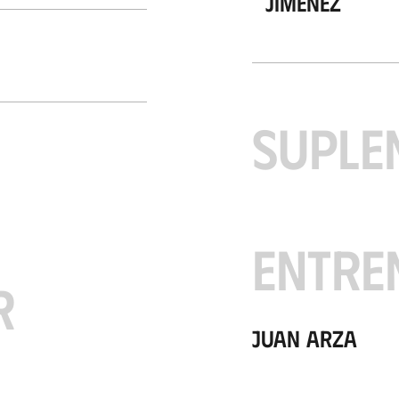
Jiménez
SUPLE
ENTRE
R
Juan Arza