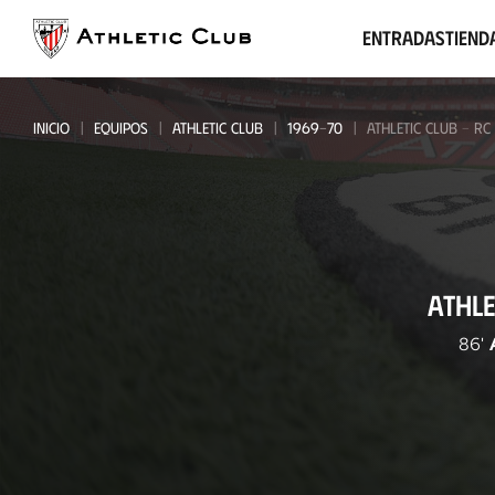
Ir
al
Entradas
Tiend
contenido
principal
INICIO
EQUIPOS
ATHLETIC CLUB
1969-70
ATHLETIC CLUB - RC
Athletic
ATHLE
Club
-
86'
RC
Celta