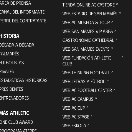
ÁREA DE PRENSA
TIENDA ONLINE AC CASTORE
CANAL DEL INFORMANTE
WEB ESTADIO DE SAN MAMÉS
PERFIL DEL CONTRATANTE
WEB AC MUSEOA & TOUR
WEB SAN MAMES VIP AREA
HISTORIA
GASTRONOMIC CATHEDRAL
DÉCADA A DÉCADA
WEB SAN MAMES EVENTS
PALMARÉS
WEB FUNDACIÓN ATHLETIC
FUTBOLISTAS
CLUB
RIVALES
WEB THINKING FOOTBALL
ESTADÍSTICAS HISTÓRICAS
WEB LETRAS Y FÚTBOL
PRESIDENTES
WEB AC FOOTBALL CENTER
ENTRENADORES
WEB AC CAMPUS
WEB AC CUP
MÁS ATHLETIC
WEB AC STAGE
ONE CLUB AWARD
WEB ESKOLA
PROGRAMA ATERPE