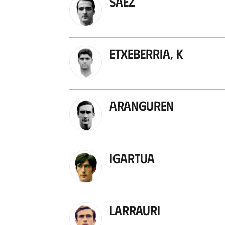
Sáez
Etxeberria, K
Aranguren
Igartua
Larrauri