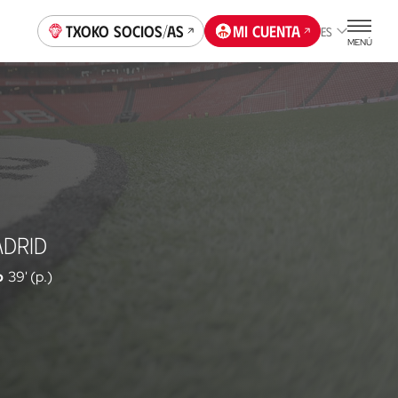
Txoko socios/as
Mi cuenta
ES
MENÚ
ADRID
o
39' (p.)