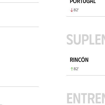
Portugal
82
’
SUPLE
Rincón
82
’
ENTRE