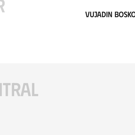
R
Vujadin Bosk
ITRAL