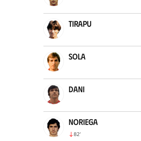
Tirapu
Sola
Dani
Noriega
82
’