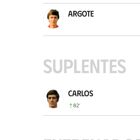
Argote
SUPLENTES
Carlos
82
’