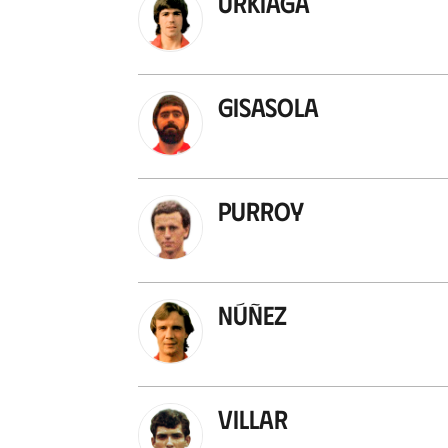
Urkiaga
Gisasola
Purroy
Núñez
Villar