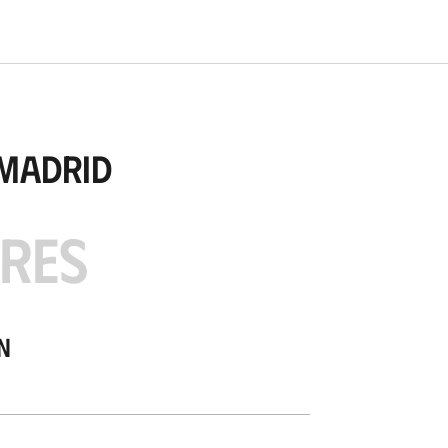
 Madrid
ARES
n