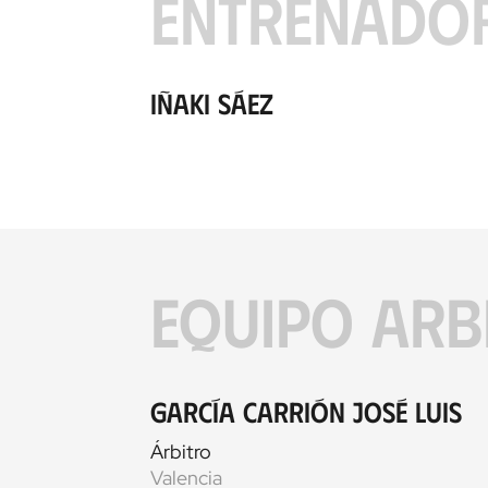
ENTRENADO
Iñaki Sáez
EQUIPO ARB
García Carrión José Luis
Árbitro
Valencia