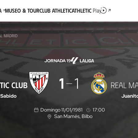
a
Museo & Tour
Club Athletic
Athletic
Play
AL MADRID
JORNADA 19
1
1
TIC CLUB
REAL M
Sabido
Juanit
Domingo 11/01/1981
17:00
San Mamés
, Bilbo
U
b
i
c