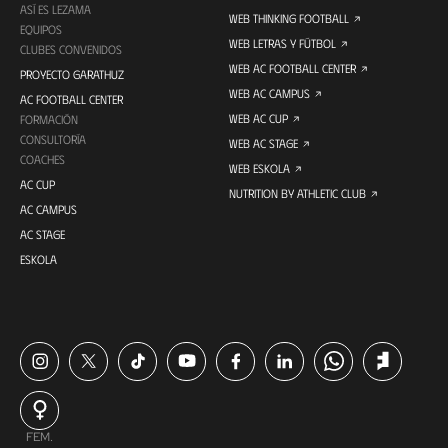
ASÍ ES LEZAMA
WEB THINKING FOOTBALL
EQUIPOS
WEB LETRAS Y FÚTBOL
CLUBES CONVENIDOS
WEB AC FOOTBALL CENTER
PROYECTO GARATHUZ
WEB AC CAMPUS
AC FOOTBALL CENTER
WEB AC CUP
FORMACIÓN
CONSULTORÍA
WEB AC STAGE
COACHES
WEB ESKOLA
AC CUP
NUTRITION BY ATHLETIC CLUB
AC CAMPUS
AC STAGE
ESKOLA
FEM.