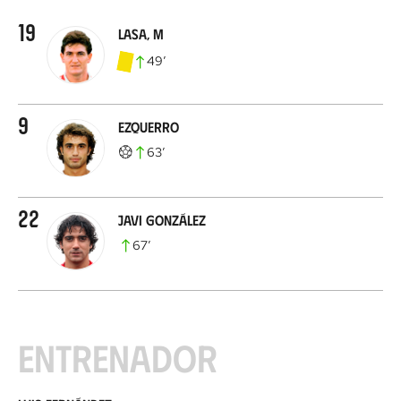
19
Lasa, M
49
’
9
Ezquerro
63
’
22
Javi González
67
’
Entrenador