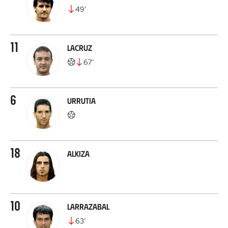
49
’
11
Lacruz
67
’
6
Urrutia
18
Alkiza
10
Larrazabal
63
’