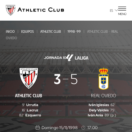
Ir
al
ES
MENÚ
contenido
principal
INICIO
EQUIPOS
ATHLETIC CLUB
1998-99
ATHLETIC CLUB - REAL
OVIEDO
JORNADA 10
Athletic
3
5
Club
-
ATHLETIC CLUB
REAL OVIEDO
Real
9'
Urrutia
Iván Iglesias
62'
Oviedo
16'
Lacruz
Dely Valdés
75'
82'
Ezquerro
Iván Ania
89' (p.)
Domingo 15/11/1998
17:00