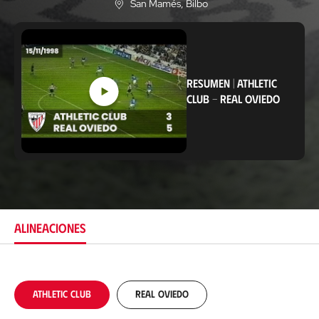
San Mamés
, Bilbo
U
b
i
c
a
c
i
RESUMEN
|
ATHLETIC
ó
CLUB
-
REAL OVIEDO
n
ALINEACIONES
Athletic Club
Real Oviedo