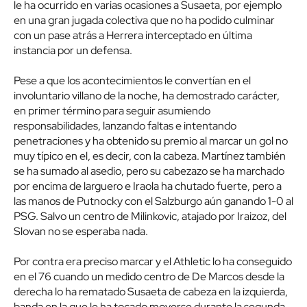
le ha ocurrido en varias ocasiones a Susaeta, por ejemplo
en una gran jugada colectiva que no ha podido culminar
con un pase atrás a Herrera interceptado en última
instancia por un defensa.
Pese a que los acontecimientos le convertían en el
involuntario villano de la noche, ha demostrado carácter,
en primer término para seguir asumiendo
responsabilidades, lanzando faltas e intentando
penetraciones y ha obtenido su premio al marcar un gol no
muy típico en el, es decir, con la cabeza. Martínez también
se ha sumado al asedio, pero su cabezazo se ha marchado
por encima de larguero e Iraola ha chutado fuerte, pero a
las manos de Putnocky con el Salzburgo aún ganando 1-0 al
PSG. Salvo un centro de Milinkovic, atajado por Iraizoz, del
Slovan no se esperaba nada.
Por contra era preciso marcar y el Athletic lo ha conseguido
en el 76 cuando un medido centro de De Marcos desde la
derecha lo ha rematado Susaeta de cabeza en la izquierda,
banda en la que le ha tocado moverse durante la segunda