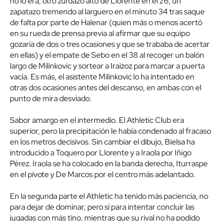
no lo era, otro zurdazo alto de Llorente en el 26, un
zapatazo tremendo al larguero en el minuto 34 tras saque
de falta por parte de Halenar (quien más o menos acertó
en su rueda de prensa previa al afirmar que su equipo
gozaría de dos o tres ocasiones y que se trababa de acertar
en ellas) y el empate de Sebo en el 38 al recoger un balón
largo de Milinkovic y sortear a Iraizoz para marcar a puerta
vacía. Es más, el asistente Milinkovic lo ha intentado en
otras dos ocasiones antes del descanso, en ambas con el
punto de mira desviado.
Sabor amargo en el intermedio. El Athletic Club era
superior, pero la precipitación le había condenado al fracaso
en los metros decisivos. Sin cambiar el dibujo, Bielsa ha
introducido a Toquero por Llorente y a Iraola por Iñigo
Pérez. Iraola se ha colocado en la banda derecha, Iturraspe
en el pivote y De Marcos por el centro más adelantado.
En la segunda parte el Athletic ha tenido más paciencia, no
para dejar de dominar, pero sí para intentar concluir las
jugadas con más tino, mientras que su rival no ha podido