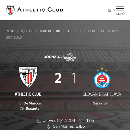
Ir
al
ES
MENÚ
contenido
principal
INICIO
EQUIPOS
ATHLETIC CLUB
2011-12
ATHLETIC CLUB - SLOVAN
BRATISLAVA
JORNADA 5
Athletic
2
1
Club
-
ATHLETIC CLUB
SLOVAN BRATISLAVA
Slovan
15'
De Marcos
Sebo
39'
Bratislava
75'
Susaeta
Jueves 01/12/2011
21:05
San Mamés
, Bilbo
U