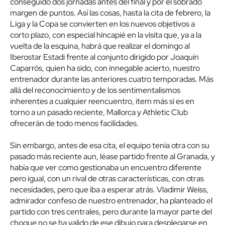
conseguido dos jornadas antes del final y por el sobrado
margen de puntos. Así las cosas, hasta la cita de febrero, la
Liga y la Copa se convierten en los nuevos objetivos a
corto plazo, con especial hincapié en la visita que, ya a la
vuelta de la esquina, habrá que realizar el domingo al
Iberostar Estadi frente al conjunto dirigido por Joaquín
Caparrós, quien ha sido, con innegable acierto, nuestro
entrenador durante las anteriores cuatro temporadas. Más
allá del reconocimiento y de los sentimentalismos
inherentes a cualquier reencuentro, item más si es en
torno a un pasado reciente, Mallorca y Athletic Club
ofrecerán de todo menos facilidades.
Sin embargo, antes de esa cita, el equipo tenía otra con su
pasado más reciente aun, léase partido frente al Granada, y
había que ver como gestionaba un encuentro diferente
pero igual, con un rival de otras características, con otras
necesidades, pero que iba a esperar atrás. Vladimir Weiss,
admirador confeso de nuestro entrenador, ha planteado el
partido con tres centrales, pero durante la mayor parte del
choque no se ha valido de ese dibujo para desplegarse en