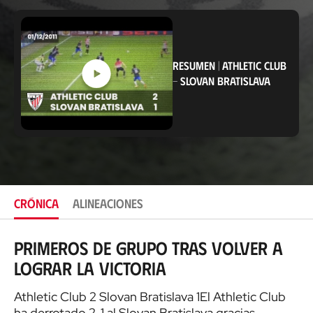
b
i
c
a
c
RESUMEN
|
ATHLETIC CLUB
i
ó
-
SLOVAN BRATISLAVA
n
CRÓNICA
ALINEACIONES
Primeros de grupo tras volver a
lograr la victoria
Athletic Club 2 Slovan Bratislava 1El Athletic Club
ha derrotado 2-1 al Slovan Bratislava gracias…