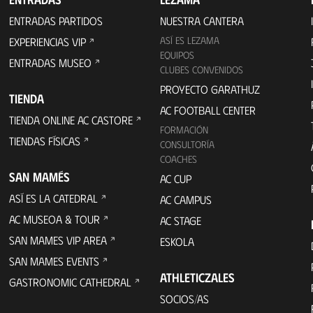
ENTRADAS PARTIDOS
NUESTRA CANTERA
ASÍ ES LEZAMA
EXPERIENCIAS VIP
EQUIPOS
ENTRADAS MUSEO
CLUBES CONVENIDOS
PROYECTO GARATHUZ
TIENDA
AC FOOTBALL CENTER
TIENDA ONLINE AC CASTORE
FORMACIÓN
TIENDAS FÍSICAS
CONSULTORÍA
COACHES
SAN MAMÉS
AC CUP
ASÍ ES LA CATEDRAL
AC CAMPUS
AC MUSEOA & TOUR
AC STAGE
SAN MAMES VIP AREA
ESKOLA
SAN MAMES EVENTS
ATHLETICZALES
GASTRONOMIC CATHEDRAL
SOCIOS/AS