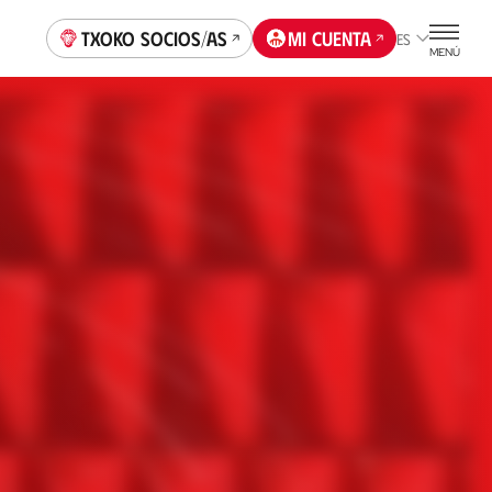
Txoko socios/as
Mi cuenta
ES
MENÚ