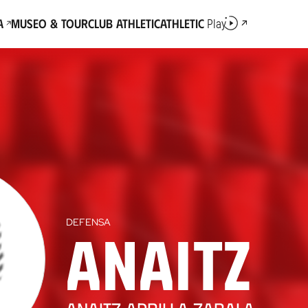
a
Museo & Tour
Club Athletic
Athletic
Play
Amistoso
all
DEFENSA
Anaitz