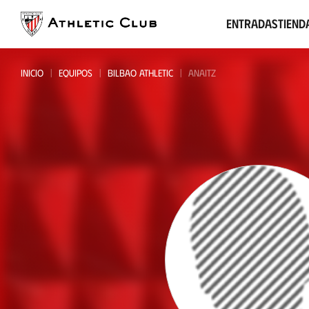
Ir
al
Entradas
Tiend
contenido
principal
INICIO
EQUIPOS
BILBAO ATHLETIC
ANAITZ