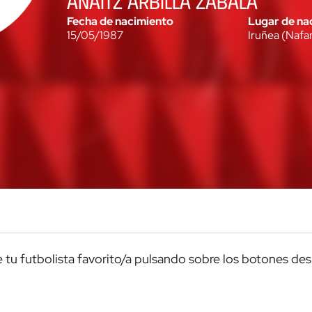
ANAITZ ARBILLA ZABALA
Fecha de nacimiento
Lugar de na
15/05/1987
Iruñea
(
Nafa
de tu futbolista favorito/a pulsando sobre los botones de