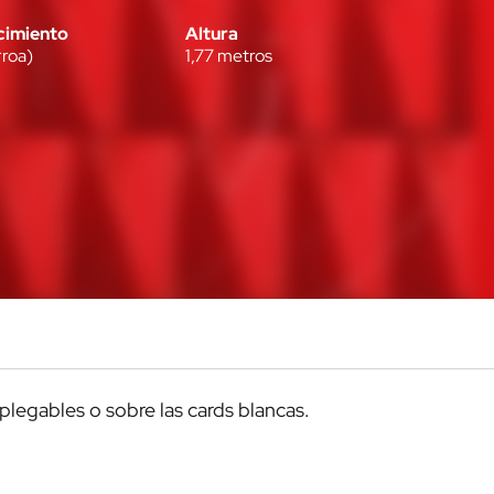
cimiento
Altura
rroa
)
1,77
metros
splegables o sobre las cards blancas.