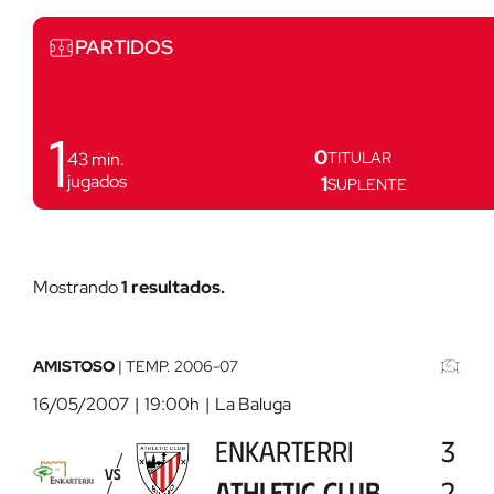
Partidos
PARTIDOS
1
0
43
min.
TITULAR
jugados
1
SUPLENTE
Mostrando
1 resultados.
Enkarterri
-
Athletic
AMISTOSO
|
TEMP.
2006-07
Club
2007-
16/05/2007
19:00h
La Baluga
05-
ENKARTERRI
3
16
VS
00:00:00
ATHLETIC CLUB
2