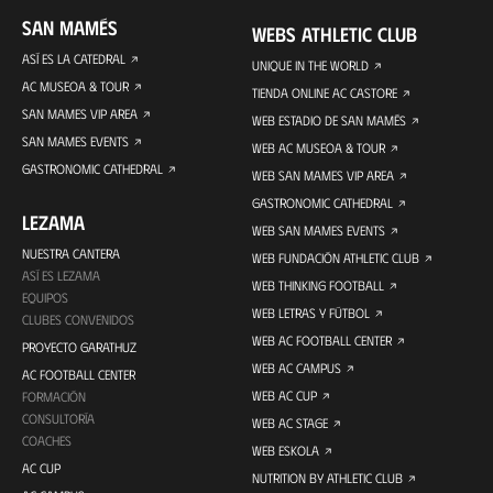
SAN MAMÉS
WEBS ATHLETIC CLUB
ASÍ ES LA CATEDRAL
UNIQUE IN THE WORLD
AC MUSEOA & TOUR
TIENDA ONLINE AC CASTORE
SAN MAMES VIP AREA
WEB ESTADIO DE SAN MAMÉS
SAN MAMES EVENTS
WEB AC MUSEOA & TOUR
GASTRONOMIC CATHEDRAL
WEB SAN MAMES VIP AREA
GASTRONOMIC CATHEDRAL
LEZAMA
WEB SAN MAMES EVENTS
NUESTRA CANTERA
WEB FUNDACIÓN ATHLETIC CLUB
ASÍ ES LEZAMA
WEB THINKING FOOTBALL
EQUIPOS
WEB LETRAS Y FÚTBOL
CLUBES CONVENIDOS
WEB AC FOOTBALL CENTER
PROYECTO GARATHUZ
WEB AC CAMPUS
AC FOOTBALL CENTER
WEB AC CUP
FORMACIÓN
CONSULTORÍA
WEB AC STAGE
COACHES
WEB ESKOLA
AC CUP
NUTRITION BY ATHLETIC CLUB