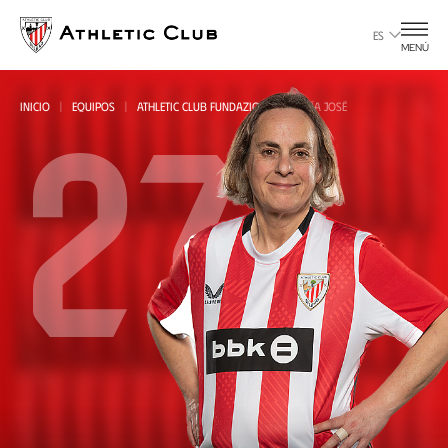
Ir
al
ES
MENÚ
contenido
principal
27
INICIO
EQUIPOS
ATHLETIC CLUB FUNDAZIOA
MARÍA JOSÉ