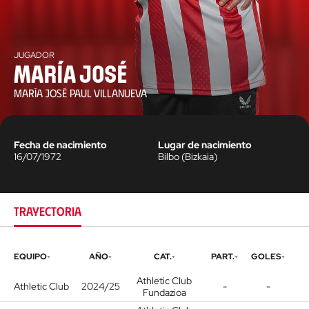
JUGADOR
María José
MARÍA JOSÉ PAUL VILLANUEVA
Fecha de nacimiento
Lugar de nacimiento
16/07/1972
Bilbo
(
Bizkaia
)
TRAYECTORIA
EQUIPO
AÑO
CAT.
PART.
GOLES
Athletic Club
Athletic Club
2024/25
-
-
Fundazioa