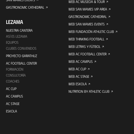
WEB AC MUSEOA & TOUR
GASTRONOMIC CATHEDRAL
WEB SAN MAMES VIP AREA
GASTRONOMIC CATHEDRAL
LEZAMA
WEB SAN MAMES EVENTS
NUESTRA CANTERA
WEB FUNDACIÓN ATHLETIC CLUB
ASÍ ES LEZAMA
WEB THINKING FOOTBALL
EQUIPOS
WEB LETRAS Y FÚTBOL
CLUBES CONVENIDOS
WEB AC FOOTBALL CENTER
PROYECTO GARATHUZ
WEB AC CAMPUS
AC FOOTBALL CENTER
WEB AC CUP
FORMACIÓN
CONSULTORÍA
WEB AC STAGE
COACHES
WEB ESKOLA
AC CUP
NUTRITION BY ATHLETIC CLUB
AC CAMPUS
AC STAGE
ESKOLA