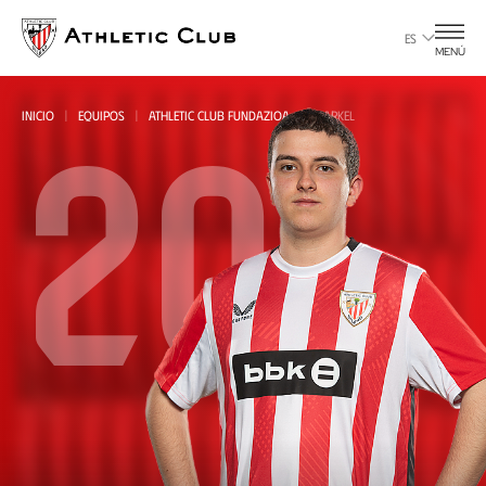
Ir
al
ES
MENÚ
contenido
principal
20
INICIO
EQUIPOS
ATHLETIC CLUB FUNDAZIOA
MARKEL