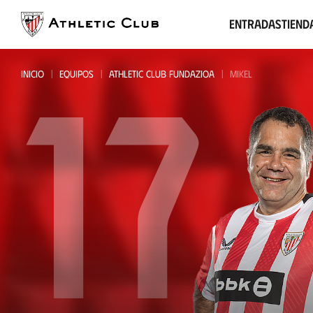
Ir
al
Entradas
Tiend
contenido
principal
17
INICIO
EQUIPOS
ATHLETIC CLUB FUNDAZIOA
MIKEL