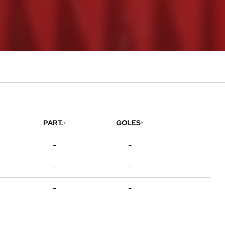
PART.
GOLES
-
-
-
-
-
-