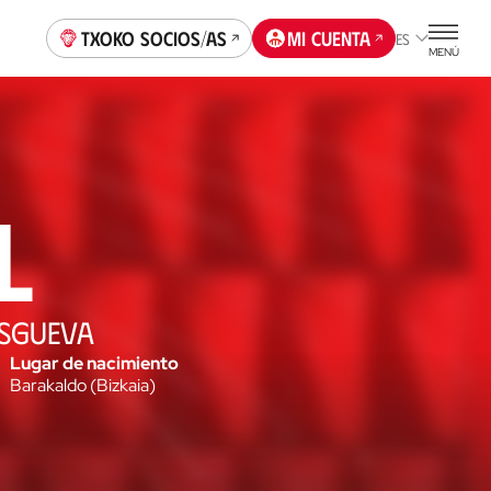
Txoko socios/as
Mi cuenta
ES
MENÚ
l
ESGUEVA
Lugar de nacimiento
Barakaldo
(
Bizkaia
)