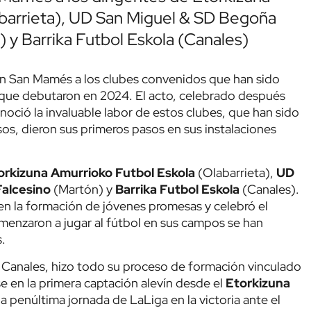
barrieta), UD San Miguel & SD Begoña
) y Barrika Futbol Eskola (Canales)
en San Mamés a los clubes convenidos que han sido
s que debutaron en 2024. El acto, celebrado después
onoció la invaluable labor de estos clubes, que han sido
os, dieron sus primeros pasos en sus instalaciones
rkizuna Amurrioko Futbol Eskola
(Olabarrieta),
UD
Falcesino
(Martón) y
Barrika Futbol Eskola
(Canales).
 en la formación de jóvenes promesas y celebró el
menzaron a jugar al fútbol en sus campos se han
.
io Canales, hizo todo su proceso de formación vinculado
e en la primera captación alevín desde el
Etorkizuna
a penúltima jornada de LaLiga en la victoria ante el