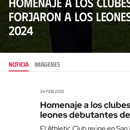
Homenaje a los clube
forjaron a los leone
2024
NOTICIA
IMÁGENES
24 FEB 2025
Homenaje a los clubes
leones debutantes d
El Athletic Club reúne en San