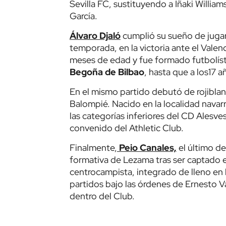
Sevilla FC, sustituyendo a Iñaki William
García.
Álvaro Djaló
cumplió su sueño de jugar 
temporada, en la victoria ante el Valenc
meses de edad y fue formado futbolís
Begoña de Bilbao
, hasta que a los17 
En el mismo partido debutó de rojibla
Balompié. Nacido en la localidad navarr
las categorías inferiores del CD Alesves
convenido del Athletic Club.
Finalmente,
Peio Canales,
el último de
formativa de Lezama tras ser captado 
centrocampista, integrado de lleno en 
partidos bajo las órdenes de Ernesto 
dentro del Club.
Este homenaje,
que vivió su primera 