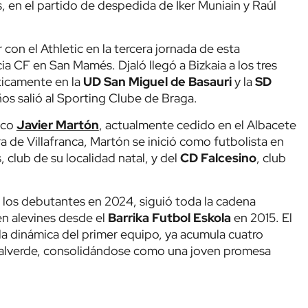
s, en el partido de despedida de Iker Muniain y Raúl
con el Athletic en la tercera jornada de esta
ia CF en San Mamés. Djaló llegó a Bizkaia a los tres
ticamente en la
UD San Miguel de Basauri
y la
SD
años salió al Sporting Clube de Braga.
nco
Javier Martón
, actualmente cedido en el Albacete
a de Villafranca, Martón se inició como futbolista en
, club de su localidad natal, y del
CD Falcesino
, club
 los debutantes en 2024, siguió toda la cadena
en alevines desde el
Barrika Futbol Eskola
en 2015. El
la dinámica del primer equipo, ya acumula cuatro
Valverde, consolidándose como una joven promesa
edición en 2023
, se ha instaurado en el Club para los