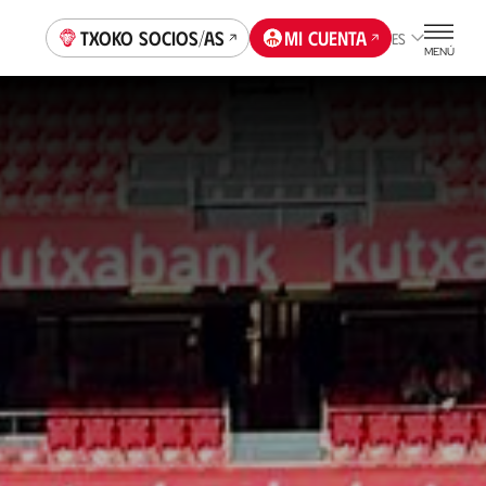
Txoko socios/as
Mi cuenta
ES
MENÚ