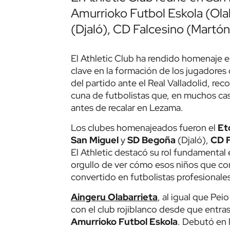
Amurrioko Futbol Eskola (Ola
(Djaló), CD Falcesino (Martón
El Athletic Club ha rendido homenaje 
clave en la formación de los jugadore
del partido ante el Real Valladolid, rec
cuna de futbolistas que, en muchos cas
antes de recalar en Lezama.
Los clubes homenajeados fueron el
Eto
San Miguel
y
SD Begoña
(Djaló),
CD 
El Athletic destacó su rol fundamental
orgullo de ver cómo esos niños que co
convertido en futbolistas profesionales
Aingeru Olabarrieta
, al igual que Pe
con el club rojiblanco desde que entras
Amurrioko Futbol Eskola
. Debutó en l