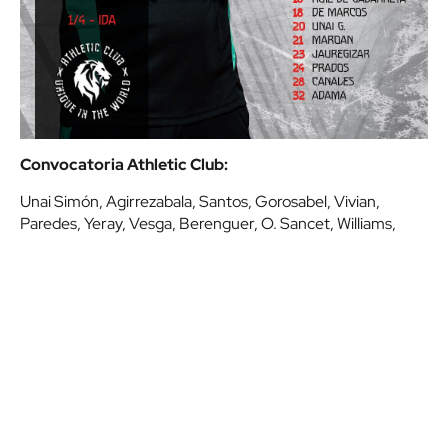
Convocatoria Athletic Club:
Unai Simón, Agirrezabala, Santos, Gorosabel, Vivian,
Paredes, Yeray, Vesga, Berenguer, O. Sancet, Williams,
Williams Jr, Guruzeta, Núñez, I. Lekue, Ruiz de Galarreta,
De Marcos, Unai G., Maroan, Jauregizar, Prados, Canales y
Adama.
COMPARTIR
X
Facebook
Whatsapp
Patrocinado por