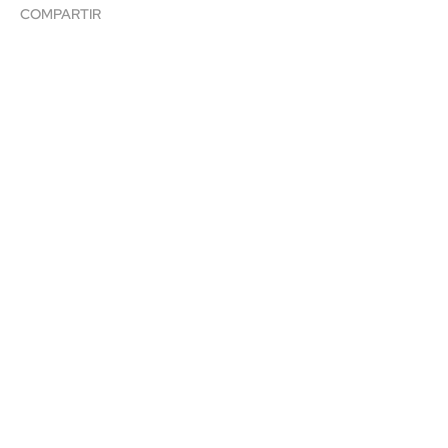
COMPARTIR
X
Facebook
Whatsapp
Patrocinado por
ACTUALIDAD
ATHLETICZALES