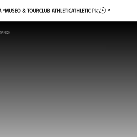
a
Museo & Tour
Club Athletic
Athletic
Play
GRANDE