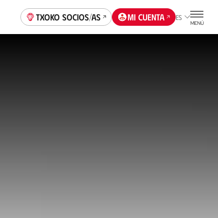
Txoko socios/as
Mi cuenta
ES
MENÚ