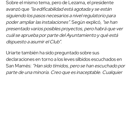
Sobre el mismo tema, pero de Lezama, el presidente
avanzó que
“la edificabilidad está agotada y se están
siguiendo los pasos necesarios a nivel regulatorio para
poder ampliar las instalaciones”.
Según explicó,
“se han
presentado varios posibles proyectos, pero habrá que ver
cuál se aprueba por parte del Ayuntamiento y qué está
dispuesto a asumir el Club”.
Uriarte también ha sido preguntado sobre sus
declaraciones en torno a los leves silbidos escuchados en
San Mamés:
“Han sido tímidos, pero se han escuchado por
parte de una minoría. Creo que es inaceptable. Cualquier
espectador puede estar descontento, pero creo que el
Athletic es diferente; hay que ser pacientes. El ADN que
tenemos en Bilbao es el de apoyar el equipo en todo
momento”.
COMPARTIR