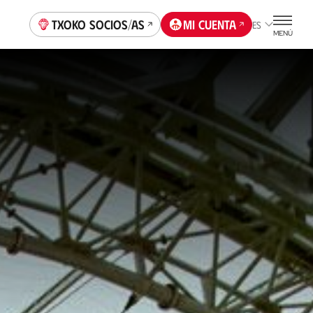
Txoko socios/as
Mi cuenta
ES
MENÚ