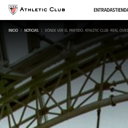
Ir
al
Entradas
Tiend
contenido
principal
INICIO
NOTICIAS
DÓNDE VER EL PARTIDO: ATHLETIC CLUB-REAL OVIED