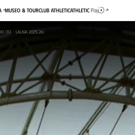
a
Museo & Tour
Club Athletic
Athletic
Play
O (J12 - LALIGA 2025/26)