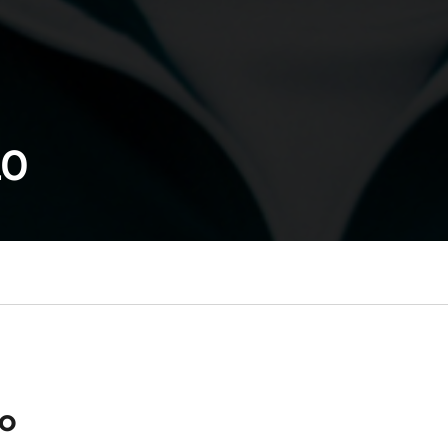
lo
lo