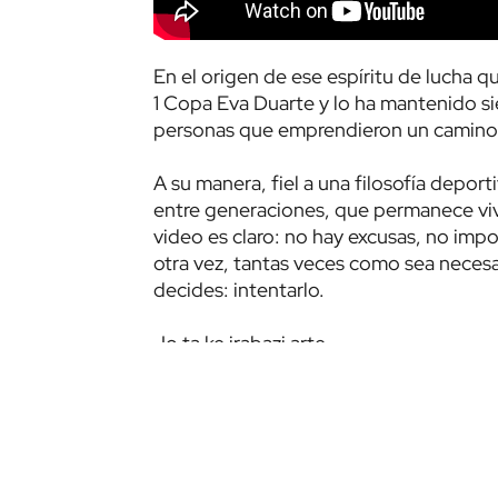
En el origen de ese espíritu de lucha q
1 Copa Eva Duarte y lo ha mantenido si
personas que emprendieron un camino q
A su manera, fiel a una filosofía deport
entre generaciones, que permanece vivo 
video es claro: no hay excusas, no impo
otra vez, tantas veces como sea necesa
decides: intentarlo.
Jo ta ke irabazi arte.
Unique in the world