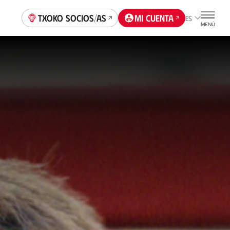
Txoko socios/as
Mi cuenta
ES
MENÚ