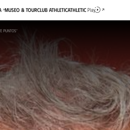
a
Museo & Tour
Club Athletic
Athletic
Play
VE PUNTOS”