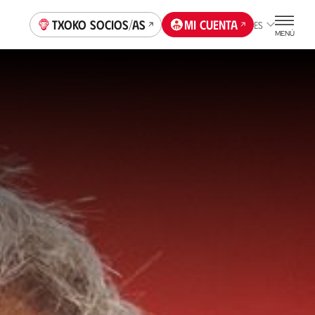
Txoko socios/as
Mi cuenta
ES
MENÚ