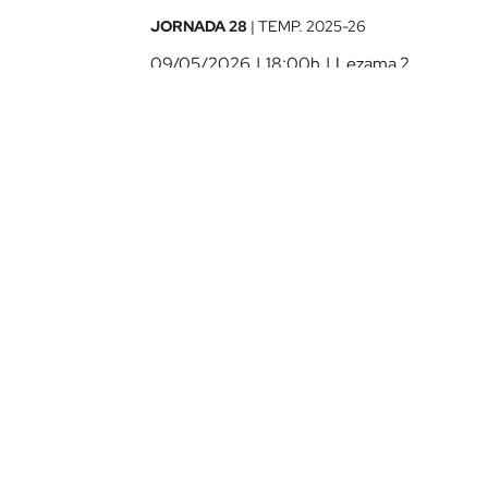
Athletic
JORNADA 28
|
TEMP.
2025-26
Club
09/05/2026
18:00h
Lezama 2
-
ATHLETIC CLU
Deportivo
Abanca
2026-
DEPORTIVO
VS
05-
ABANCA
09
Ver ficha