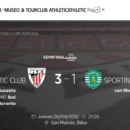
a
Museo & Tour
Club Athletic
Athletic
Play
ORTING CLUBE PORTUGAL
SEMIFINAL
3
1
TIC CLUB
SPORTI
Susaeta
van Wo
46'
Ibai
lorente
Jueves 26/04/2012
21:05
San Mamés
, Bilbo
U