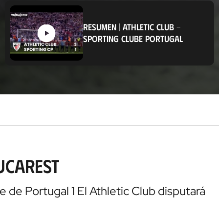
b
i
c
RESUMEN
|
ATHLETIC CLUB
-
a
SPORTING CLUBE PORTUGAL
c
i
ó
n
Bucarest
 de Portugal 1 El Athletic Club disputará