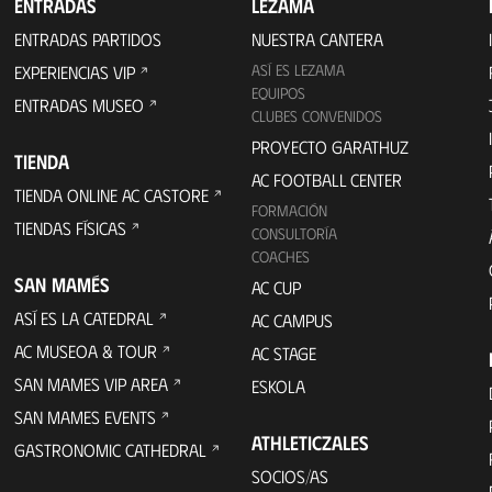
ENTRADAS
LEZAMA
ENTRADAS PARTIDOS
NUESTRA CANTERA
ASÍ ES LEZAMA
EXPERIENCIAS VIP
EQUIPOS
ENTRADAS MUSEO
CLUBES CONVENIDOS
PROYECTO GARATHUZ
TIENDA
AC FOOTBALL CENTER
TIENDA ONLINE AC CASTORE
FORMACIÓN
TIENDAS FÍSICAS
CONSULTORÍA
COACHES
SAN MAMÉS
AC CUP
ASÍ ES LA CATEDRAL
AC CAMPUS
AC MUSEOA & TOUR
AC STAGE
SAN MAMES VIP AREA
ESKOLA
SAN MAMES EVENTS
ATHLETICZALES
GASTRONOMIC CATHEDRAL
SOCIOS/AS