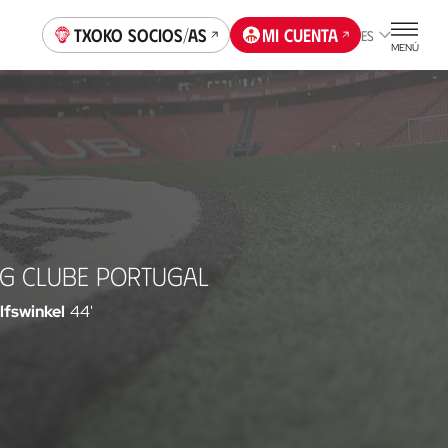
Txoko socios/as
Mi cuenta
ES
MENÚ
NG CLUBE PORTUGAL
lfswinkel
44'