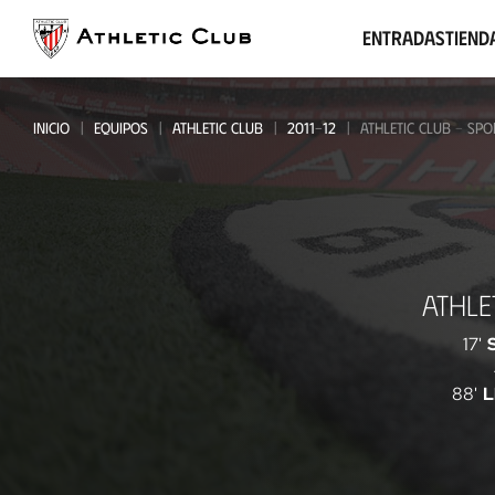
Ir
al
Entradas
Tiend
contenido
principal
INICIO
EQUIPOS
ATHLETIC CLUB
2011-12
ATHLETIC CLUB - SP
Athletic
ATHLE
Club
-
17'
Sporting
88'
L
Clube
Portugal