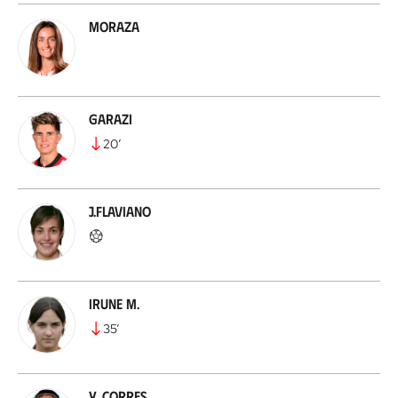
Moraza
Garazi
20
’
J.Flaviano
Irune M.
35
’
Y. Corres