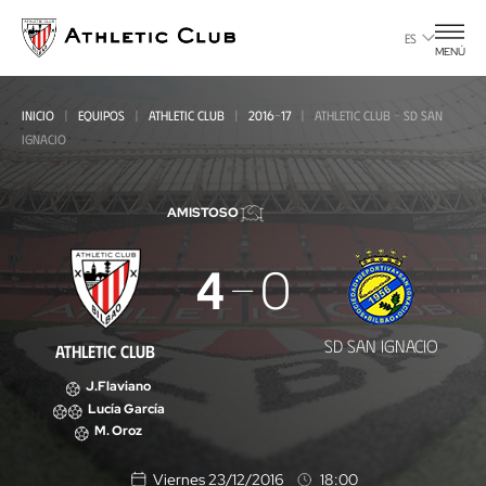
Ir
al
ES
MENÚ
contenido
principal
INICIO
EQUIPOS
ATHLETIC CLUB
2016-17
ATHLETIC CLUB - SD SAN
IGNACIO
AMISTOSO
Athletic
4
0
Club
-
SD SAN IGNACIO
ATHLETIC CLUB
SD
J.Flaviano
San
Lucía García
M. Oroz
Ignacio
Viernes 23/12/2016
18:00