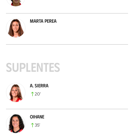
Marta Perea
Suplentes
A. Sierra
20
’
Oihane
35
’