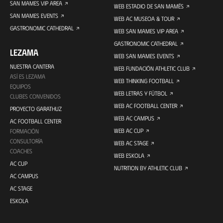
SAN MAMES VIP AREA
WEB ESTADIO DE SAN MAMÉS
SAN MAMES EVENTS
WEB AC MUSEOA & TOUR
GASTRONOMIC CATHEDRAL
WEB SAN MAMES VIP AREA
GASTRONOMIC CATHEDRAL
LEZAMA
WEB SAN MAMES EVENTS
NUESTRA CANTERA
WEB FUNDACIÓN ATHLETIC CLUB
ASÍ ES LEZAMA
WEB THINKING FOOTBALL
EQUIPOS
WEB LETRAS Y FÚTBOL
CLUBES CONVENIDOS
WEB AC FOOTBALL CENTER
PROYECTO GARATHUZ
WEB AC CAMPUS
AC FOOTBALL CENTER
WEB AC CUP
FORMACIÓN
CONSULTORÍA
WEB AC STAGE
COACHES
WEB ESKOLA
AC CUP
NUTRITION BY ATHLETIC CLUB
AC CAMPUS
AC STAGE
ESKOLA