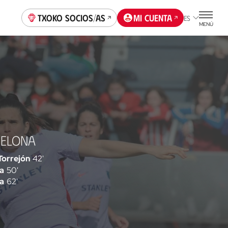
Txoko socios/as
Mi cuenta
ES
MENÚ
CELONA
Torrejón
42'
a
50'
a
62'