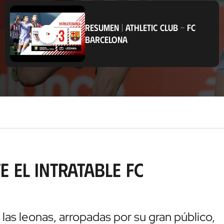
b
i
c
RESUMEN
|
ATHLETIC CLUB
-
FC
a
BARCELONA
c
i
ó
n
 el intratable FC
las leonas, arropadas por su gran público,