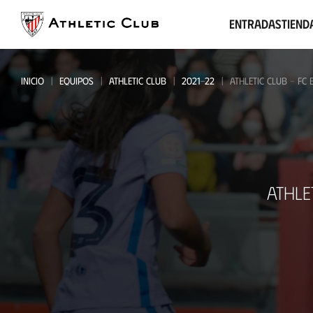
Ir
al
Entradas
Tiend
contenido
principal
INICIO
EQUIPOS
ATHLETIC CLUB
2021-22
ATHLETIC CLUB - FC
Athletic
ATHLE
Club
-
FC
Barcelona