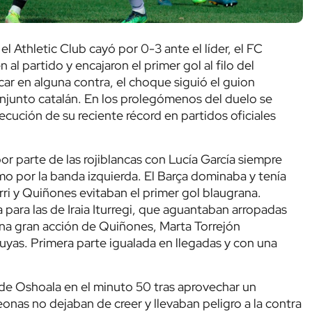
el Athletic Club cayó por 0-3 ante el líder, el FC
al partido y encajaron el primer gol al filo del
r en alguna contra, el choque siguió el guion
conjunto catalán. En los prolegómenos del duelo se
cución de su reciente récord en partidos oficiales
 parte de las rojiblancas con Lucía García siempre
mo por la banda izquierda. El Barça dominaba y tenía
rri y Quiñones evitaban el primer gol blaugrana.
a para las de Iraia Iturregi, que aguantaban arropadas
 una gran acción de Quiñones, Marta Torrejón
uyas. Primera parte igualada en llegadas y con una
e Oshoala en el minuto 50 tras aprovechar un
eonas no dejaban de creer y llevaban peligro a la contra