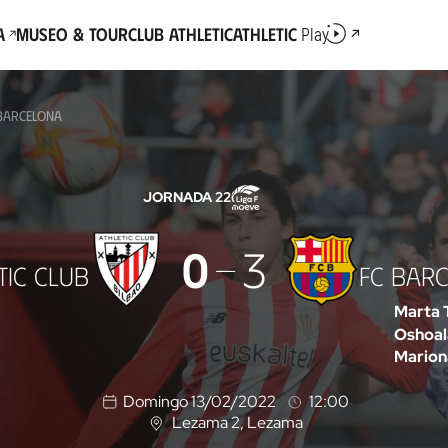
a
Museo & Tour
Club Athletic
Athletic
Play
 BARCELONA
JORNADA 22
0
3
TIC CLUB
FC BAR
Marta 
Oshoal
Marion
Domingo 13/02/2022
12:00
Lezama 2
, Lezama
U