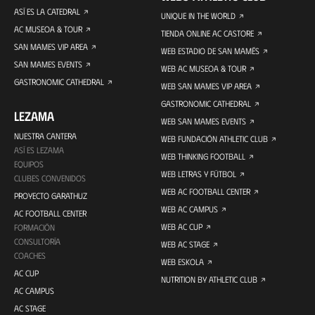
ASÍ ES LA CATEDRAL
UNIQUE IN THE WORLD
AC MUSEOA & TOUR
TIENDA ONLINE AC CASTORE
SAN MAMES VIP AREA
WEB ESTADIO DE SAN MAMÉS
SAN MAMES EVENTS
WEB AC MUSEOA & TOUR
GASTRONOMIC CATHEDRAL
WEB SAN MAMES VIP AREA
GASTRONOMIC CATHEDRAL
LEZAMA
WEB SAN MAMES EVENTS
NUESTRA CANTERA
WEB FUNDACIÓN ATHLETIC CLUB
ASÍ ES LEZAMA
WEB THINKING FOOTBALL
EQUIPOS
WEB LETRAS Y FÚTBOL
CLUBES CONVENIDOS
WEB AC FOOTBALL CENTER
PROYECTO GARATHUZ
WEB AC CAMPUS
AC FOOTBALL CENTER
WEB AC CUP
FORMACIÓN
CONSULTORÍA
WEB AC STAGE
COACHES
WEB ESKOLA
AC CUP
NUTRITION BY ATHLETIC CLUB
AC CAMPUS
AC STAGE