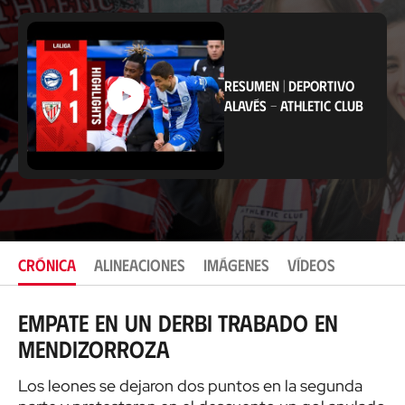
i
c
a
c
i
RESUMEN
|
DEPORTIVO
ó
n
ALAVÉS
-
ATHLETIC CLUB
CRÓNICA
ALINEACIONES
IMÁGENES
VÍDEOS
Empate en un derbi trabado en
Mendizorroza
Los leones se dejaron dos puntos en la segunda