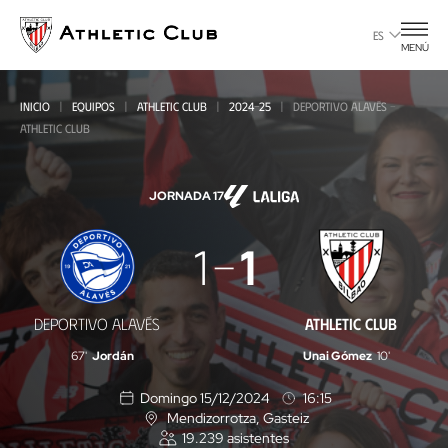
Ir
al
ES
MENÚ
contenido
principal
INICIO
EQUIPOS
ATHLETIC CLUB
2024-25
DEPORTIVO ALAVÉS -
ATHLETIC CLUB
JORNADA 17
Deportivo
1
1
Alavés
-
DEPORTIVO ALAVÉS
ATHLETIC CLUB
Athletic
67'
Jordán
Unai Gómez
10'
Club
Domingo 15/12/2024
16:15
Mendizorrotza
, Gasteiz
U
19.239
asistentes
b