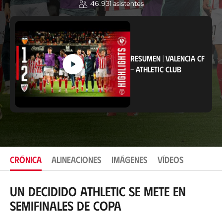
46.931
asistentes
b
i
c
a
c
i
ó
RESUMEN
|
VALENCIA CF
n
-
ATHLETIC CLUB
CRÓNICA
ALINEACIONES
IMÁGENES
VÍDEOS
Un decidido Athletic se mete en
semifinales de Copa