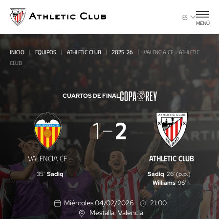
Ir
al
ES
MENÚ
contenido
principal
INICIO
EQUIPOS
ATHLETIC CLUB
2025-26
VALENCIA CF - ATHLETIC
CLUB
CUARTOS DE FINAL
Valencia
1
2
CF
-
VALENCIA CF
ATHLETIC CLUB
Athletic
35'
Sadiq
Sadiq
26' (p.p.)
Club
Williams
96'
Miércoles 04/02/2026
21:00
Mestalla
, Valencia
U