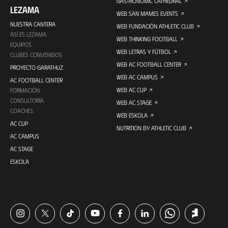
GASTRONOMIC CATHEDRAL
LEZAMA
WEB SAN MAMES EVENTS
NUESTRA CANTERA
WEB FUNDACIÓN ATHLETIC CLUB
ASÍ ES LEZAMA
WEB THINKING FOOTBALL
EQUIPOS
WEB LETRAS Y FÚTBOL
CLUBES CONVENIDOS
WEB AC FOOTBALL CENTER
PROYECTO GARATHUZ
WEB AC CAMPUS
AC FOOTBALL CENTER
WEB AC CUP
FORMACIÓN
CONSULTORÍA
WEB AC STAGE
COACHES
WEB ESKOLA
AC CUP
NUTRITION BY ATHLETIC CLUB
AC CAMPUS
AC STAGE
ESKOLA