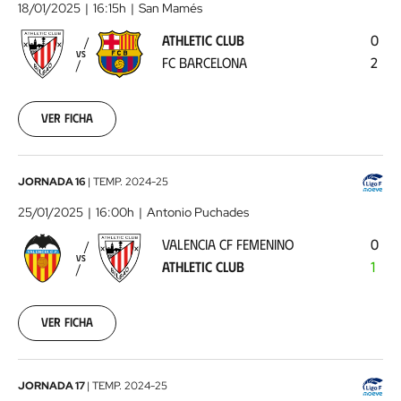
Club
18/01/2025
16:15h
San Mamés
-
ATHLETIC CLUB
0
FC
VS
FC BARCELONA
2
Barcelona
2025-
01-
18
Ver ficha
00:00:00
Valencia
JORNADA 16
|
TEMP.
2024-25
CF
25/01/2025
16:00h
Antonio Puchades
Femenino
VALENCIA CF FEMENINO
0
-
VS
ATHLETIC CLUB
1
Athletic
Club
2025-
01-
Ver ficha
25
00:00:00
Athletic
JORNADA 17
|
TEMP.
2024-25