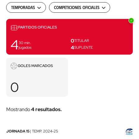
Temporadas
Competiciones oficiales
Partidos
PARTIDOS OFICIALES
4
0
TITULAR
30
min.
4
jugados
SUPLENTE
Goles
GOLES MARCADOS
marcados
0
Mostrando
4 resultados.
Athletic
JORNADA 15
|
TEMP.
2024-25