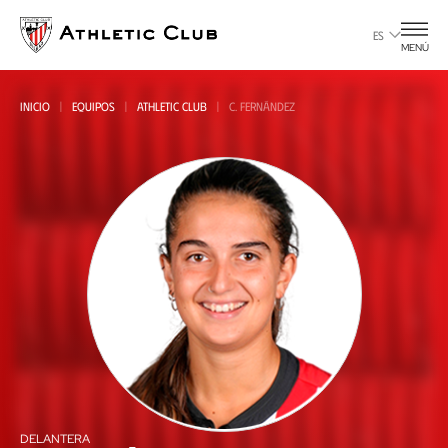
Ir
al
ES
MENÚ
contenido
principal
INICIO
EQUIPOS
ATHLETIC CLUB
C. FERNÁNDEZ
Todas
all
DELANTERA