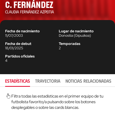
C. Fernández
CLAUDIA FERNÁNDEZ AZPEITIA
Fecha de nacimiento
Lugar de nacimiento
11/07/2003
Donostia
(
Gipuzkoa
)
Fecha de debut
Temporadas
18/01/2025
2
Partidos oficiales
4
ESTADÍSTICAS
TRAYECTORIA
NOTICIAS RELACIONADAS
Filtra todas las estadísticas en el primer equipo de tu
futbolista favorito/a pulsando sobre los botones
desplegables o sobre las cards blancas.