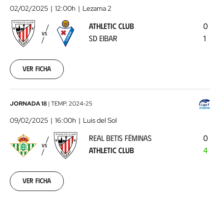
Club
02/02/2025
12:00h
Lezama 2
-
ATHLETIC CLUB
0
SD
VS
SD EIBAR
1
Eibar
2025-
02-
02
Ver ficha
00:00:00
Real
JORNADA 18
|
TEMP.
2024-25
Betis
09/02/2025
16:00h
Luis del Sol
Féminas
REAL BETIS FÉMINAS
0
-
VS
ATHLETIC CLUB
4
Athletic
Club
2025-
02-
Ver ficha
09
00:00:00